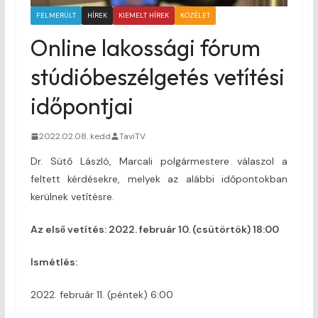
FELMERÜLT
HÍREK
KIEMELT HÍREK
KÖZÉLET
Online lakossági fórum
stúdióbeszélgetés vetítési
időpontjai
2022.02.08. kedd
TaviTV
Dr. Sütő László, Marcali polgármestere válaszol a
feltett kérdésekre, melyek az alábbi időpontokban
kerülnek vetítésre.
Az első vetítés: 2022. február 10. (csütörtök) 18:00
Ismétlés:
2022. február 11. (péntek) 6:00