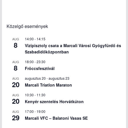
Közelgő események
14:00
-
14:15
AUG
8
Vizipisztoly csata a Marcali Városi Gyógyfürdő és
Szabadidőközpontban
18:00
-
23:30
AUG
8
Fröccsfesztivál
augusztus 20
-
augusztus 23
AUG
20
Marcali Triatlon Maraton
10:30
-
11:30
AUG
20
Kenyér szentelés Horvátkúton
17:00
-
19:00
AUG
29
Marcali VFC – Balatoni Vasas SE