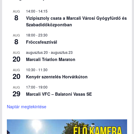
14:00
-
14:15
AUG
8
Vizipisztoly csata a Marcali Városi Gyógyfürdő és
Szabadidőközpontban
18:00
-
23:30
AUG
8
Fröccsfesztivál
augusztus 20
-
augusztus 23
AUG
20
Marcali Triatlon Maraton
10:30
-
11:30
AUG
20
Kenyér szentelés Horvátkúton
17:00
-
19:00
AUG
29
Marcali VFC – Balatoni Vasas SE
Naptár megtekintése