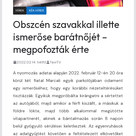
HÍREK
KÉK-HÍREK
Obszcén szavakkal illette
ismerőse barátnőjét –
megpofozták érte
2022.02.14. hétfő
TaviTV
A nyomozás adatai alapján 2022. február 12-én 20 óra
körül két fiatal Marcali egyik parkolójában odament
egy ismerőséhez, hogy egy korábbi nézeteltérésüket
tisztázzák. Egyikük megpróbálta kirángatni a sértettet
az autójából, majd amikor a férfi kiszállt, a másikuk a
földre lökte, majd több alkalommal megütötte
vitapartnerét, akinek a bántalmazás során 8 napon
belül gyógyuló sérülései keletkeztek. Az egyenruhások
az adatgyűjtést követően a feltételezett elkövetőket