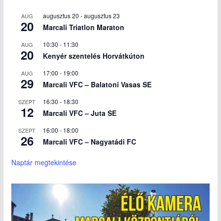
augusztus 20
-
augusztus 23
AUG
20
Marcali Triatlon Maraton
10:30
-
11:30
AUG
20
Kenyér szentelés Horvátkúton
17:00
-
19:00
AUG
29
Marcali VFC – Balatoni Vasas SE
16:30
-
18:30
SZEPT
12
Marcali VFC – Juta SE
16:00
-
18:00
SZEPT
26
Marcali VFC – Nagyatádi FC
Naptár megtekintése