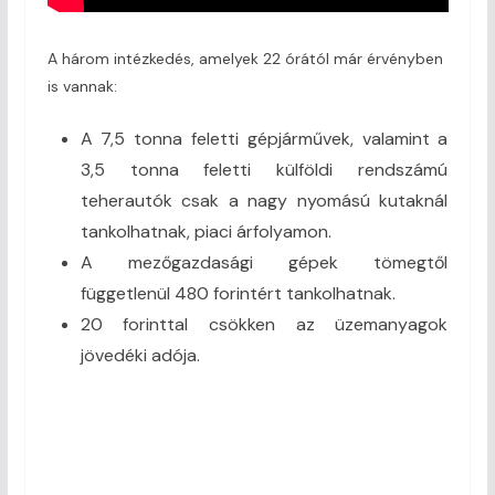
A három intézkedés, amelyek 22 órától már érvényben
is vannak:
A 7,5 tonna feletti gépjárművek, valamint a
3,5 tonna feletti külföldi rendszámú
teherautók csak a nagy nyomású kutaknál
tankolhatnak, piaci árfolyamon.
A mezőgazdasági gépek tömegtől
függetlenül 480 forintért tankolhatnak.
20 forinttal csökken az üzemanyagok
jövedéki adója.