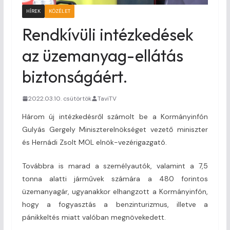
HÍREK
KÖZÉLET
Rendkívüli intézkedések
az üzemanyag-ellátás
biztonságáért.
2022.03.10. csütörtök
TaviTV
Három új intézkedésről számolt be a Kormányinfón
Gulyás Gergely Miniszterelnökséget vezető miniszter
és Hernádi Zsolt MOL elnök-vezérigazgató.
Továbbra is marad a személyautók, valamint a 7,5
tonna alatti járművek számára a 480 forintos
üzemanyagár, ugyanakkor elhangzott a Kormányinfón,
hogy a fogyasztás a benzinturizmus, illetve a
pánikkeltés miatt valóban megnövekedett.