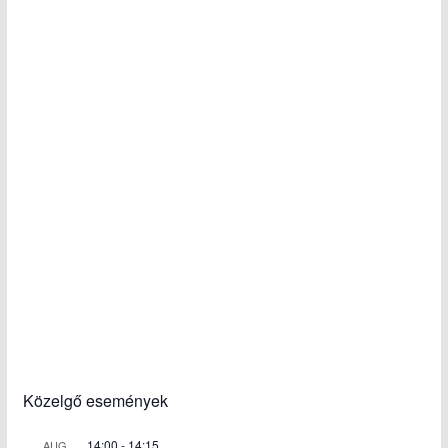
Közelgő események
14:00
-
14:15
AUG