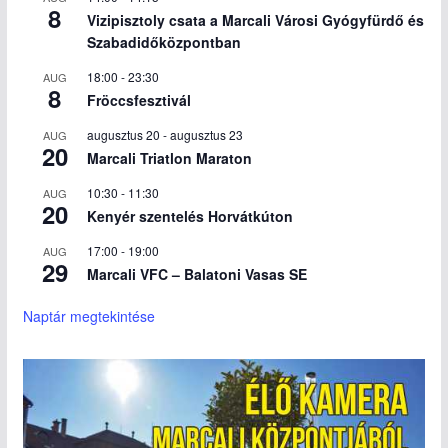
8
Vizipisztoly csata a Marcali Városi Gyógyfürdő és
Szabadidőközpontban
18:00
-
23:30
AUG
8
Fröccsfesztivál
augusztus 20
-
augusztus 23
AUG
20
Marcali Triatlon Maraton
10:30
-
11:30
AUG
20
Kenyér szentelés Horvátkúton
17:00
-
19:00
AUG
29
Marcali VFC – Balatoni Vasas SE
Naptár megtekintése