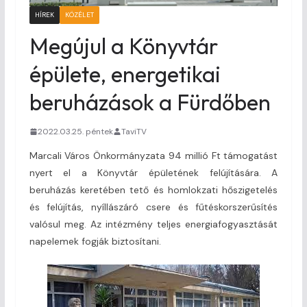
HÍREK
KÖZÉLET
Megújul a Könyvtár
épülete, energetikai
beruházások a Fürdőben
2022.03.25. péntek
TaviTV
Marcali Város Önkormányzata 94 millió Ft támogatást
nyert el a Könyvtár épületének felújítására. A
beruházás keretében tető és homlokzati hőszigetelés
és felújítás, nyíllászáró csere és fűtéskorszerűsítés
valósul meg. Az intézmény teljes energiafogyasztását
napelemek fogják biztosítani.