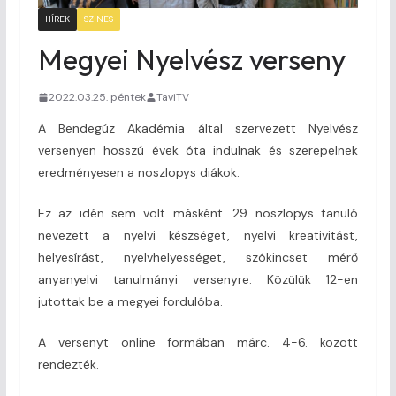
HÍREK
SZINES
Megyei Nyelvész verseny
2022.03.25. péntek
TaviTV
A Bendegúz Akadémia által szervezett Nyelvész
versenyen hosszú évek óta indulnak és szerepelnek
eredményesen a noszlopys diákok.
Ez az idén sem volt másként. 29 noszlopys tanuló
nevezett a nyelvi készséget, nyelvi kreativitást,
helyesírást, nyelvhelyességet, szókincset mérő
anyanyelvi tanulmányi versenyre. Közülük 12-en
jutottak be a megyei fordulóba.
A versenyt online formában márc. 4-6. között
rendezték.