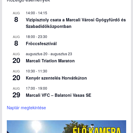
14:00
-
14:15
AUG
8
Vizipisztoly csata a Marcali Városi Gyógyfürdő és
Szabadidőközpontban
18:00
-
23:30
AUG
8
Fröccsfesztivál
augusztus 20
-
augusztus 23
AUG
20
Marcali Triatlon Maraton
10:30
-
11:30
AUG
20
Kenyér szentelés Horvátkúton
17:00
-
19:00
AUG
29
Marcali VFC – Balatoni Vasas SE
Naptár megtekintése