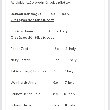
Az alábbi szép eredmények születtek:
Bozsek Bendegúz 4.a 1. hely
Országos döntőbe jutott
Kovács Dániel 8.c 2. hely
Országos döntőbe jutott
Bohár Zsófia 8.c 4. hely
Nagy Eszter 7.a 6. hely
Takács Gergő Boldizsár 7.c 7. hely
Weinhardt Anna 5.c 7. hely
Lőrincz Bence Béla 8.c 10. hely
Juhász Helka 8.b 11. hely