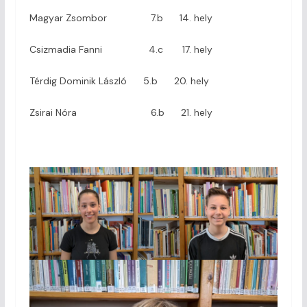
Magyar Zsombor 7.b 14. hely
Csizmadia Fanni 4.c 17. hely
Térdig Dominik László 5.b 20. hely
Zsirai Nóra 6.b 21. hely