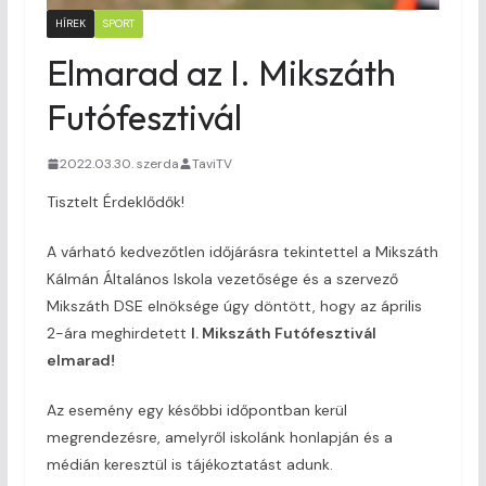
HÍREK
SPORT
Elmarad az I. Mikszáth
Futófesztivál
2022.03.30. szerda
TaviTV
Tisztelt Érdeklődők!
A várható kedvezőtlen időjárásra tekintettel a Mikszáth
Kálmán Általános Iskola vezetősége és a szervező
Mikszáth DSE elnöksége úgy döntött, hogy az április
2-ára meghirdetett
I. Mikszáth Futófesztivál
elmarad!
Az esemény egy későbbi időpontban kerül
megrendezésre, amelyről iskolánk honlapján és a
médián keresztül is tájékoztatást adunk.