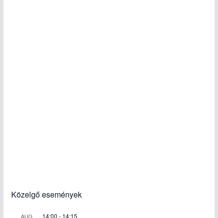
Közelgő események
14:00
-
14:15
AUG