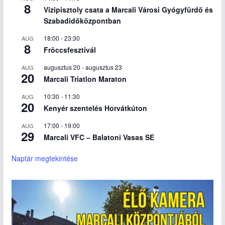
8
Vizipisztoly csata a Marcali Városi Gyógyfürdő és
Szabadidőközpontban
18:00
-
23:30
AUG
8
Fröccsfesztivál
augusztus 20
-
augusztus 23
AUG
20
Marcali Triatlon Maraton
10:30
-
11:30
AUG
20
Kenyér szentelés Horvátkúton
17:00
-
19:00
AUG
29
Marcali VFC – Balatoni Vasas SE
Naptár megtekintése