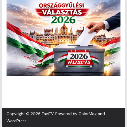
Copyright © 2026
TaviTV
. Powered by
ColorMag
and
WordPress
.