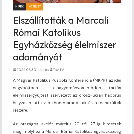
HÍREK
KÖZÉLET
Elszállították a Marcali
Római Katolikus
Egyházközség élelmiszer
adományát
2022.03.30. szerda
TaviTV
A Magyar Katolikus Püspöki Konferencia (MKPK) az idei
nagyböjtben is – a hagyományos módon – tartós
élelmiszergyűjtést szervezett az orosz-ukrán háborús
helyzet miatt az otthon maradottak és a menekültek
részére.
Az országos akciót március 20-tól 27-ig hirdették
meg, melyhez a Marcali Római Katolikus Egyházközség