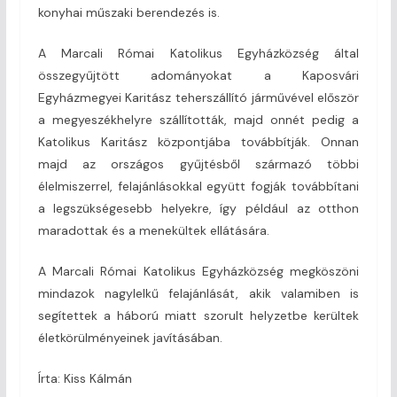
konyhai műszaki berendezés is.
A Marcali Római Katolikus Egyházközség által
összegyűjtött adományokat a Kaposvári
Egyházmegyei Karitász teherszállító járművével először
a megyeszékhelyre szállították, majd onnét pedig a
Katolikus Karitász központjába továbbítják. Onnan
majd az országos gyűjtésből származó többi
élelmiszerrel, felajánlásokkal együtt fogják továbbítani
a legszükségesebb helyekre, így például az otthon
maradottak és a menekültek ellátására.
A Marcali Római Katolikus Egyházközség megköszöni
mindazok nagylelkű felajánlását, akik valamiben is
segítettek a háború miatt szorult helyzetbe kerültek
életkörülményeinek javításában.
Írta: Kiss Kálmán