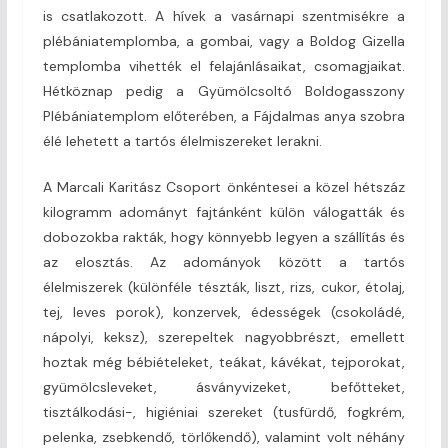
is csatlakozott. A hívek a vasárnapi szentmisékre a
plébániatemplomba, a gombai, vagy a Boldog Gizella
templomba vihették el felajánlásaikat, csomagjaikat.
Hétköznap pedig a Gyümölcsoltó Boldogasszony
Plébániatemplom előterében, a Fájdalmas anya szobra
élé lehetett a tartós élelmiszereket lerakni.
A Marcali Karitász Csoport önkéntesei a közel hétszáz
kilogramm adományt fajtánként külön válogatták és
dobozokba rakták, hogy könnyebb legyen a szállítás és
az elosztás. Az adományok között a tartós
élelmiszerek (különféle tészták, liszt, rizs, cukor, étolaj,
tej, leves porok), konzervek, édességek (csokoládé,
nápolyi, keksz), szerepeltek nagyobbrészt, emellett
hoztak még bébiételeket, teákat, kávékat, tejporokat,
gyümölcsleveket, ásványvizeket, befőtteket,
tisztálkodási-, higiéniai szereket (tusfürdő, fogkrém,
pelenka, zsebkendő, törlőkendő), valamint volt néhány