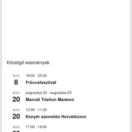
Közelgő események
18:00
-
23:30
AUG
8
Fröccsfesztivál
augusztus 20
-
augusztus 23
AUG
20
Marcali Triatlon Maraton
10:30
-
11:30
AUG
20
Kenyér szentelés Horvátkúton
17:00
-
19:00
AUG