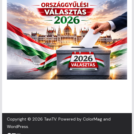
Copyright © 2026
TaviTV
. Powered by
ColorMag
and
WordPress
.