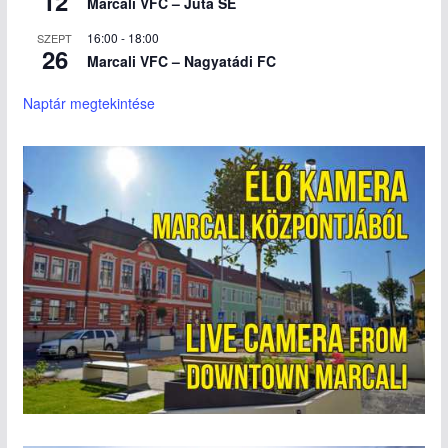
12
Marcali VFC – Juta SE
16:00
-
18:00
SZEPT
26
Marcali VFC – Nagyatádi FC
Naptár megtekintése