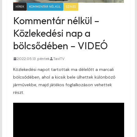
HÍREK
KOMMENTÁR NÉLKÜL
SZINES
Kommentár nélkül –
Közlekedési nap a
bölcsődében – VIDEÓ
2022.05.13. péntek
TaviTV
Közlekedési napot tartottak ma délelőtt a marcali
bölcsődében, ahol a kicsik bele ülhettek különböző
járművekbe, majd játékos foglalkozáson vehettek
részt.