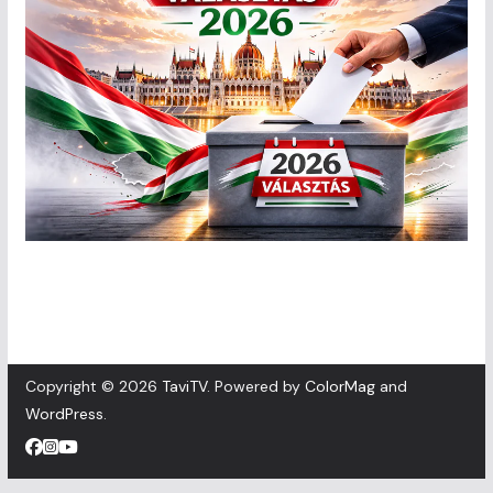
Copyright © 2026
TaviTV
. Powered by
ColorMag
and
WordPress
.