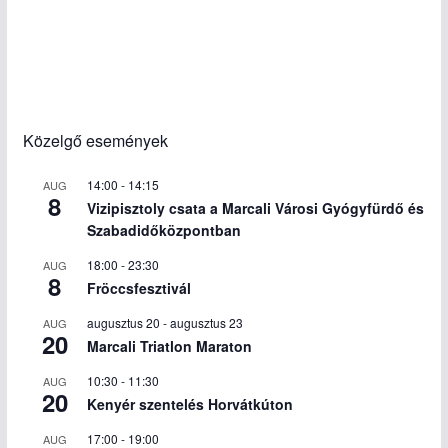
Közelgő események
14:00
-
14:15
AUG
8
Vizipisztoly csata a Marcali Városi Gyógyfürdő és
Szabadidőközpontban
18:00
-
23:30
AUG
8
Fröccsfesztivál
augusztus 20
-
augusztus 23
AUG
20
Marcali Triatlon Maraton
10:30
-
11:30
AUG
20
Kenyér szentelés Horvátkúton
17:00
-
19:00
AUG