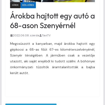
HÍREK
KÉK-HÍREK
Árokba hajtott egy autó a
68-ason Szenyérnél
2022.06.08. szerda
TaviTV
Megcsúszott a kanyarban, majd árokba hajtott egy
gépkocsi a 68-as főút 67-es kilométerszelvényénél,
Szenyér térségében. A járműben csak a vezetője
utazott, aki saját erejéből ki tudott szállni. A böhönyei
önkormányzati tűzoltók áramtalanították a bajba
került autót.