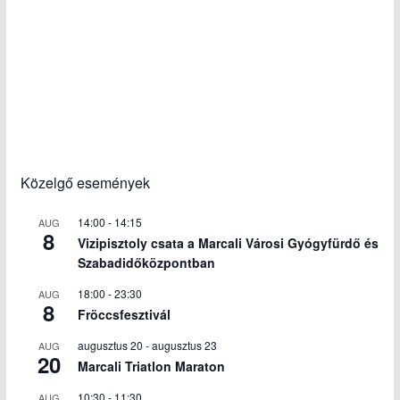
Közelgő események
14:00
-
14:15
AUG
8
Vizipisztoly csata a Marcali Városi Gyógyfürdő és
Szabadidőközpontban
18:00
-
23:30
AUG
8
Fröccsfesztivál
augusztus 20
-
augusztus 23
AUG
20
Marcali Triatlon Maraton
10:30
-
11:30
AUG