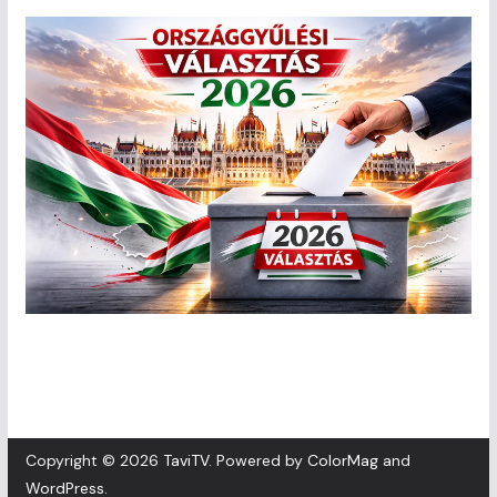
Copyright © 2026
TaviTV
. Powered by
ColorMag
and
WordPress
.