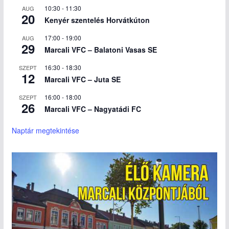
10:30
-
11:30
AUG
20
Kenyér szentelés Horvátkúton
17:00
-
19:00
AUG
29
Marcali VFC – Balatoni Vasas SE
16:30
-
18:30
SZEPT
12
Marcali VFC – Juta SE
16:00
-
18:00
SZEPT
26
Marcali VFC – Nagyatádi FC
Naptár megtekintése