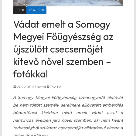
HÍREK
KÉK-HÍREK
Vádat emelt a Somogy
Megyei Főügyészség az
újszülött csecsemőjét
kitevő nővel szemben –
fotókkal
2022.09.27. kedd
TaviTV
A Somogy Megyei Főügyészség tizennegyedik életévét
be nem töltött személy sérelmére elkövetett emberölés
bűntettének kísérlete miatt emelt vádat azzal a
harmincas éveiben járó nővel szemben, aki nem kívánt
terhességből született csecsemőjét ellátatlanul kitette a
hideg őszi időben.