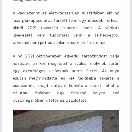
A vád szerint az életvitelszerűen Ausztriában élő nő
laza párkapcsolatot tartott fenn egy idősebb férfival,
akitől 2021 tavaszán teherbe esett. A vádlott
igyekezett nem tudomást venni a terhességről,
orvosnál nem járt és senkinek sem említette azt.
A nő 2021 októberében egyedül tartózkodott párja
házában, amikor megindult a szülés, melynek során
egy egészséges kislánynak adott életet. Az anya
ezután megmosdatta és két textíliába takarta a
csecsemőt, majd autóval Fonyódra indult, ahol a
délutáni órákban egy félreeső helyen lévő
buszmegállóban kitette az újszülöttet.