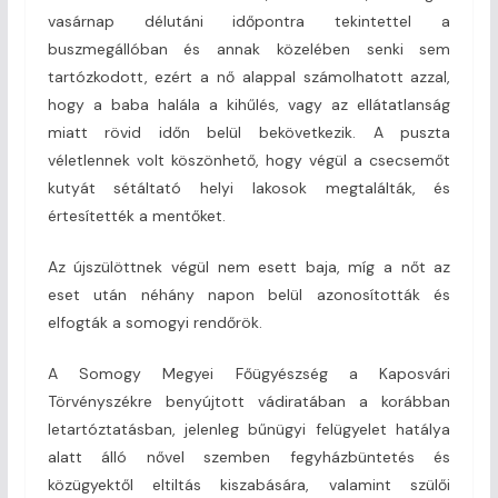
vasárnap délutáni időpontra tekintettel a
buszmegállóban és annak közelében senki sem
tartózkodott, ezért a nő alappal számolhatott azzal,
hogy a baba halála a kihűlés, vagy az ellátatlanság
miatt rövid időn belül bekövetkezik. A puszta
véletlennek volt köszönhető, hogy végül a csecsemőt
kutyát sétáltató helyi lakosok megtalálták, és
értesítették a mentőket.
Az újszülöttnek végül nem esett baja, míg a nőt az
eset után néhány napon belül azonosították és
elfogták a somogyi rendőrök.
A Somogy Megyei Főügyészség a Kaposvári
Törvényszékre benyújtott vádiratában a korábban
letartóztatásban, jelenleg bűnügyi felügyelet hatálya
alatt álló nővel szemben fegyházbüntetés és
közügyektől eltiltás kiszabására, valamint szülői