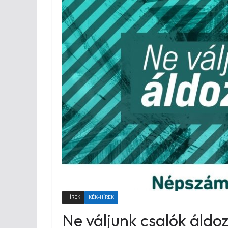
HÍREK
KÉK-HÍREK
Ne váljunk csalók áldo