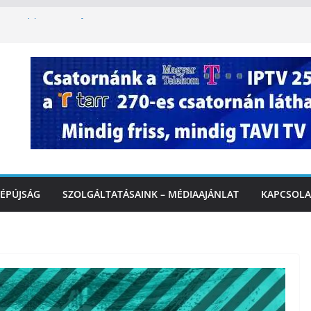
oszlopy utca felújítása Marcaliban –
szombattól másodfokú lesz a hőségriasztás
ulában: lakossági felháborodást váltott ki a
llyazás Marcaliban – VIDEÓ
 a Balatonnál – az első félidő végén
Marcalinál
ÉPÚJSÁG
SZOLGÁLTATÁSAINK – MÉDIAAJÁNLAT
KAPCSOLA