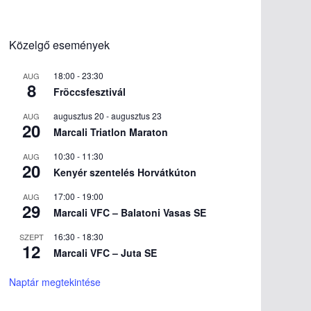
Közelgő események
18:00
-
23:30
AUG
8
Fröccsfesztivál
augusztus 20
-
augusztus 23
AUG
20
Marcali Triatlon Maraton
10:30
-
11:30
AUG
20
Kenyér szentelés Horvátkúton
17:00
-
19:00
AUG
29
Marcali VFC – Balatoni Vasas SE
16:30
-
18:30
SZEPT
12
Marcali VFC – Juta SE
Naptár megtekintése