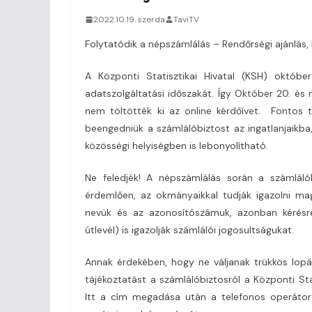
2022.10.19. szerda
TaviTV
Folytatódik a népszámlálás – Rendőrségi ajánlás, 
A Központi Statisztikai Hivatal (KSH) októb
adatszolgáltatási időszakát. Így Október 20. és 
nem töltötték ki az online kérdőívet. Fontos 
beengedniük a számlálóbiztost az ingatlanjaikba,
közösségi helyiségben is lebonyolítható.
Ne feledjék! A népszámlálás során a számlálób
érdemlően, az okmányaikkal tudják igazolni mag
nevük és az azonosítószámuk, azonban kérésre 
útlevél) is igazolják számlálói jogosultságukat.
Annak érdekében, hogy ne váljanak trükkös lopás
tájékoztatást a számlálóbiztosról a Központi S
Itt a cím megadása után a telefonos operátor