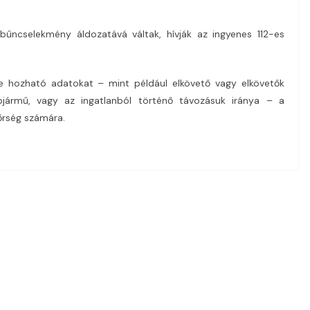
űncselekmény áldozatává váltak, hívják az ingyenes 112-es
e hozható adatokat – mint például elkövető vagy elkövetők
épjármű, vagy az ingatlanból történő távozásuk iránya – a
őrség számára.