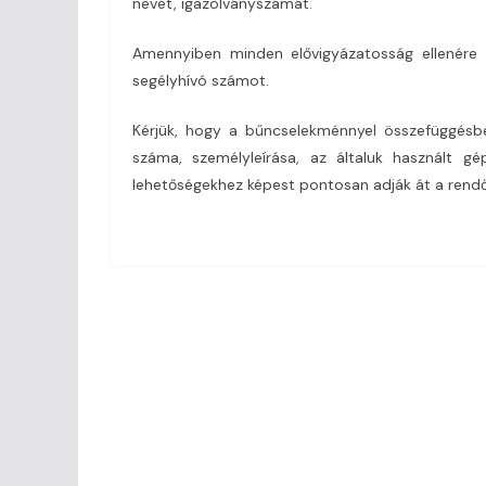
nevét, igazolványszámát.
Amennyiben minden elővigyázatosság ellenére b
segélyhívó számot.
Kérjük, hogy a bűncselekménnyel összefüggésb
száma, személyleírása, az általuk használt g
lehetőségekhez képest pontosan adják át a rend