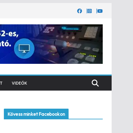
T
VIDEÓK
Kövess minket Facebookon