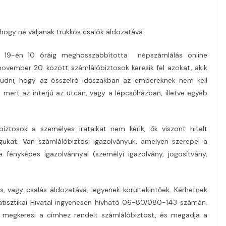
hogy ne váljanak trükkös csalók áldozatává.
er 19-én 10 óráig meghosszabbította népszámlálás online
november 20. között számlálóbiztosok keresik fel azokat, akik
tudni, hogy az összeíró időszakban az embereknek nem kell
 mert az interjú az utcán, vagy a lépcsőházban, illetve egyéb
iztosok a személyes irataikat nem kérik, ők viszont hitelt
ukat. Van számlálóbiztosi igazolványuk, amelyen szerepel a
fényképes igazolvánnyal (személyi igazolvány, jogosítvány,
, vagy csalás áldozatává, legyenek körültekintőek. Kérhetnek
tatisztikai Hivatal ingyenesen hívható 06-80/080-143 számán.
 megkeresi a címhez rendelt számlálóbiztost, és megadja a