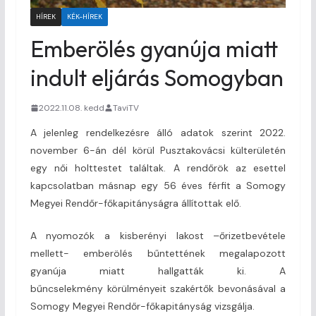
HÍREK
KÉK-HÍREK
Emberölés gyanúja miatt
indult eljárás Somogyban
2022.11.08. kedd
TaviTV
A jelenleg rendelkezésre álló adatok szerint 2022.
november 6-án dél körül Pusztakovácsi külterületén
egy női holttestet találtak. A rendőrök az esettel
kapcsolatban másnap egy 56 éves férfit a Somogy
Megyei Rendőr-főkapitányságra állítottak elő.
A nyomozók a kisberényi lakost –őrizetbevétele
mellett- emberölés bűntettének megalapozott
gyanúja miatt hallgatták ki. A
bűncselekmény körülményeit szakértők bevonásával a
Somogy Megyei Rendőr-főkapitányság vizsgálja.