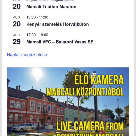
20
Marcali Triatlon Maraton
10:30
-
11:30
AUG
20
Kenyér szentelés Horvátkúton
17:00
-
19:00
AUG
29
Marcali VFC – Balatoni Vasas SE
Naptár megtekintése