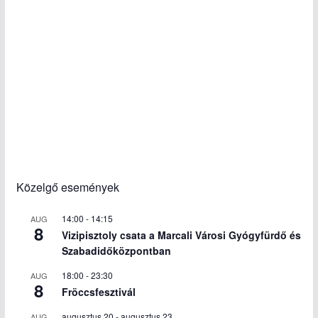
Közelgő események
14:00
-
14:15
AUG
8
Vizipisztoly csata a Marcali Városi Gyógyfürdő és
Szabadidőközpontban
18:00
-
23:30
AUG
8
Fröccsfesztivál
augusztus 20
-
augusztus 23
AUG