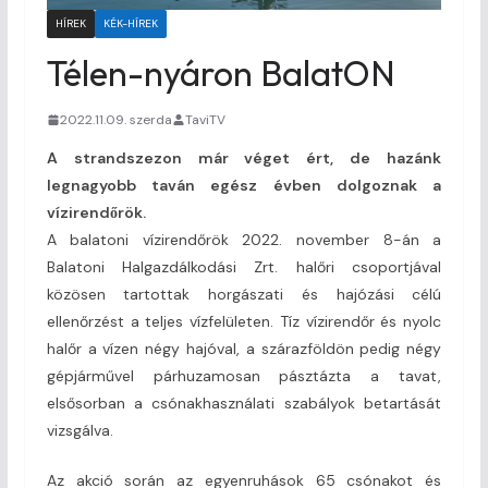
HÍREK
KÉK-HÍREK
Télen-nyáron BalatON
2022.11.09. szerda
TaviTV
A strandszezon már véget ért, de hazánk
legnagyobb taván egész évben dolgoznak a
vízirendőrök.
A balatoni vízirendőrök 2022. november 8-án a
Balatoni Halgazdálkodási Zrt. halőri csoportjával
közösen tartottak horgászati és hajózási célú
ellenőrzést a teljes vízfelületen. Tíz vízirendőr és nyolc
halőr a vízen négy hajóval, a szárazföldön pedig négy
gépjárművel párhuzamosan pásztázta a tavat,
elsősorban a csónakhasználati szabályok betartását
vizsgálva.
Az akció során az egyenruhások 65 csónakot és