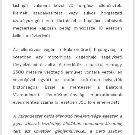
kishajót, valamint közel 70 horgászt ellenőriztek.
Kiemelt szabálysértést, vagy súlyos horgászati
szabályszegést nem tártak fel, a hajózási szabályok
megsértése kapcsán pedig mindössze 10 esetben
kellett intézkedniük.
Az ellenőrzés végén a Balatonfüredi hajóegység a
sötétben egy motorhibás kisgéphajó segélykérő
fényjelzéseit észlelte. A rendőrök a parttól mintegy
2500 méterre veszteglő járművet vontára vették, és
vezetőjével együtt az alsóőrsi kikötőben helyezték
biztonságba. Ezzel a mentéssel a Balatoni
Vízirendészeti Rendőrkapitányság munkatársainak
éves mentési száma 191 esetben 350 főre emelkedett.
A vízirendészet hajós ellenőrző tevékenysége egészen a
jeges időszak kezdetéig, általában december közepéig
tart, azt követően gépjárművekkel, a parti sávban