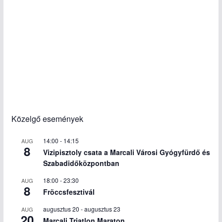
Közelgő események
14:00
-
14:15
AUG
8
Vizipisztoly csata a Marcali Városi Gyógyfürdő és
Szabadidőközpontban
18:00
-
23:30
AUG
8
Fröccsfesztivál
augusztus 20
-
augusztus 23
AUG
20
Marcali Triatlon Maraton