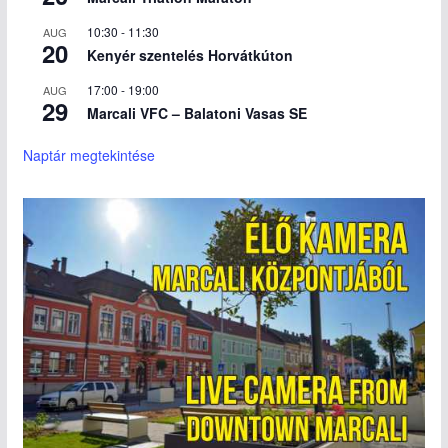
10:30
-
11:30
AUG
20
Kenyér szentelés Horvátkúton
17:00
-
19:00
AUG
29
Marcali VFC – Balatoni Vasas SE
Naptár megtekintése