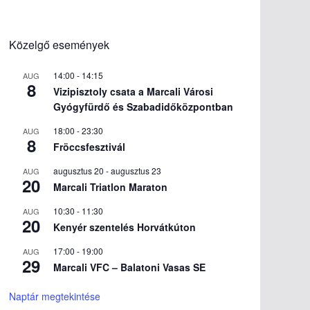
Közelgő események
14:00
-
14:15
AUG
8
Vizipisztoly csata a Marcali Városi
Gyógyfürdő és Szabadidőközpontban
18:00
-
23:30
AUG
8
Fröccsfesztivál
augusztus 20
-
augusztus 23
AUG
20
Marcali Triatlon Maraton
10:30
-
11:30
AUG
20
Kenyér szentelés Horvátkúton
17:00
-
19:00
AUG
29
Marcali VFC – Balatoni Vasas SE
Naptár megtekintése