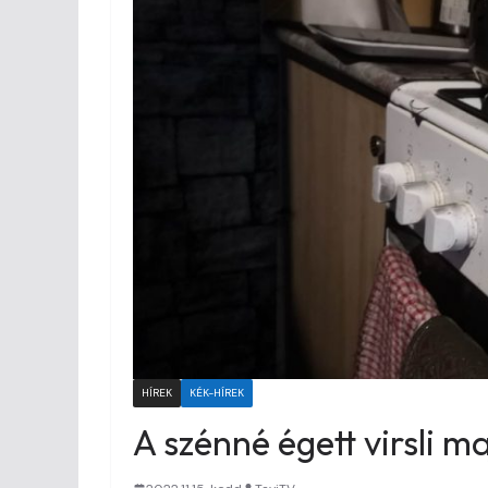
HÍREK
KÉK-HÍREK
A szénné égett virsli 