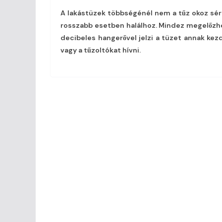
A lakástüzek többségénél nem a tűz okoz sér
rosszabb esetben halálhoz. Mindez megelőzhet
decibeles hangerővel jelzi a tüzet annak ke
vagy a tűzoltókat hívni.