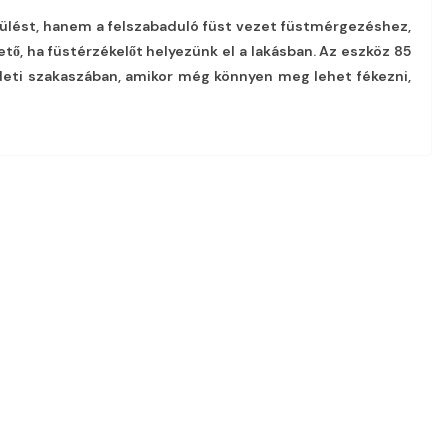
ülést, hanem a felszabaduló füst vezet füstmérgezéshez,
ő, ha füstérzékelőt helyezünk el a lakásban. Az eszköz 85
zdeti szakaszában, amikor még könnyen meg lehet fékezni,