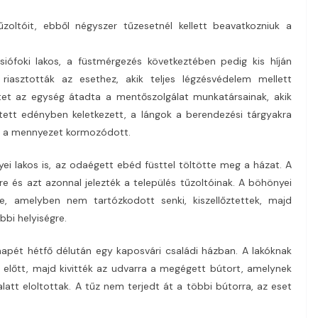
oltóit, ebből négyszer tűzesetnél kellett beavatkozniuk a
 siófoki lakos, a füstmérgezés következtében pedig kis híján
 riasztották az esethez, akik teljes légzésvédelem mellett
tet az egység átadta a mentőszolgálat munkatársainak, akik
ejtett edényben keletkezett, a lángok a berendezési tárgyakra
és a mennyezet kormozódott.
yei lakos is, az odaégett ebéd füsttel töltötte meg a házat. A
e és azt azonnal jelezték a település tűzoltóinak. A böhönyei
e, amelyben nem tartózkodott senki, kiszellőztettek, majd
bbi helyiségre.
napét hétfő délután egy kaposvári családi házban. A lakóknak
se előtt, majd kivitték az udvarra a megégett bútort, amelynek
 alatt eloltottak. A tűz nem terjedt át a többi bútorra, az eset