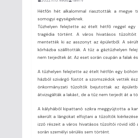
2022.11.15. kedd
TaviTV
Hétfőn hét alkalommal riasztották a megye tűz
somogyi egységeknek.
Tűzhelyen felejtette az ételt hétfő reggel egy
tragédia történt. A város hivatásos tűzoltóit
mentették ki az asszonyt az épületből. A sérül
kórházba szállították. A tűz a gáztűzhelyen fel
nem terjedtek át. Az eset során csupán a falak 
A tűzhelyen felejtette az ételt hétfőn egy böhön
házból szivárgó füstöt a szomszédok vették észr
önkormányzati tűzoltók bejutottak az épületb
átvizsgálták a lakást, de a tűz nem terjedt át a tö
A kályhából kipattanó szikra meggyújtotta a ka
sikerült a lángokat elfojtani a tűzoltók kiérkezé
izzó részeit a város hivatásos tűzoltói rövid idő
során személyi sérülés sem történt.