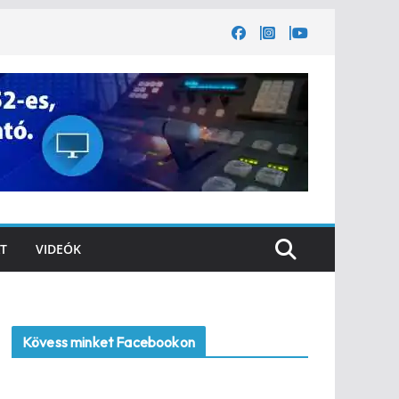
T
VIDEÓK
Kövess minket Facebookon