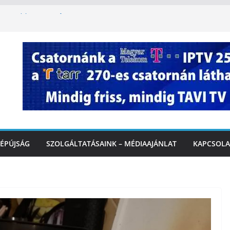
oszlopy utca felújítása Marcaliban –
szombattól másodfokú lesz a hőségriasztás
ulában: lakossági felháborodást váltott ki a
llyazás Marcaliban – VIDEÓ
 a Balatonnál – az első félidő végén
Marcalinál
ÉPÚJSÁG
SZOLGÁLTATÁSAINK – MÉDIAAJÁNLAT
KAPCSOLA