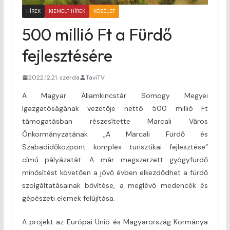
HÍREK
KIEMELT HÍREK
KÖZÉLET
500 millió Ft a Fürdő
fejlesztésére
2022.12.21. szerda
TaviTV
A Magyar Államkincstár Somogy Megyei
Igazgatóságának vezetője nettó 500 millió Ft
támogatásban részesítette Marcali Város
Önkormányzatának „A Marcali Fürdő és
Szabadidőközpont komplex turisztikai fejlesztése”
című pályázatát. A már megszerzett gyógyfürdő
minősítést követően a jövő évben elkezdődhet a fürdő
szolgáltatásainak bővítése, a meglévő medencék és
gépészeti elemek felújítása.
A projekt az Európai Unió és Magyarország Kormánya