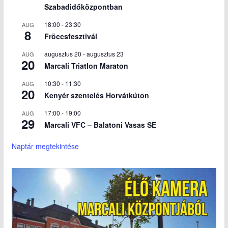
Szabadidőközpontban
18:00
-
23:30
AUG
8
Fröccsfesztivál
augusztus 20
-
augusztus 23
AUG
20
Marcali Triatlon Maraton
10:30
-
11:30
AUG
20
Kenyér szentelés Horvátkúton
17:00
-
19:00
AUG
29
Marcali VFC – Balatoni Vasas SE
Naptár megtekintése