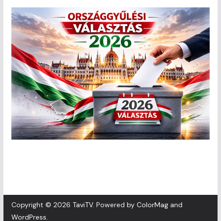
Copyright © 2026
TaviTV
. Powered by
ColorMag
and
WordPress
.