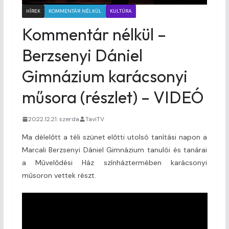
HÍREK
KOMMENTÁR NÉLKÜL
KULTÚRA
Kommentár nélkül –
Berzsenyi Dániel
Gimnázium karácsonyi
műsora (részlet) – VIDEÓ
2022.12.21. szerda
TaviTV
Ma délelőtt a téli szünet előtti utolsó tanítási napon a
Marcali Berzsenyi Dániel Gimnázium tanulói és tanárai
a Művelődési Ház színháztermében karácsonyi
műsoron vettek részt.