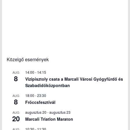
Közelgő események
14:00
-
14:15
AUG
8
Vizipisztoly csata a Marcali Városi Gyógyfürdő és
Szabadidőközpontban
18:00
-
23:30
AUG
8
Fröccsfesztivál
augusztus 20
-
augusztus 23
AUG
20
Marcali Triatlon Maraton
10:30
-
11:30
AUG