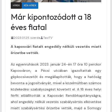
HÍREK
KÉK-HÍREK
Már kipontozódott a 18
éves fiatal
2023.01.25. szerda
TaviTV
A kaposvári fiatalt engedély nélküli vezetés miatt
őrizetbe vették.
Az egyenruhások 2023. január 24-én 17 óra 10 perckor
Kaposváron, a Pécsi utcában igazoltattak egy
gépkocsivezetőt és megállapították, hogy a hatóság
bevonta a jogosítványát, mivel a közelmúltban számos
közlekedési szabályszegést követett el. A 18 éves helyi
férfit előállították a Kaposvári Rendőrkapitányságra,
ahol engedély nélküli vezetés szabálysértés elkövetése
miatt szabálysértési őrizetbe vették, majd a Somogy