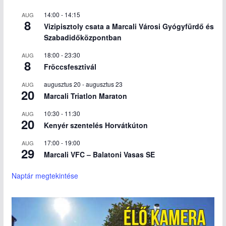
14:00
-
14:15
AUG
8
Vizipisztoly csata a Marcali Városi Gyógyfürdő és
Szabadidőközpontban
18:00
-
23:30
AUG
8
Fröccsfesztivál
augusztus 20
-
augusztus 23
AUG
20
Marcali Triatlon Maraton
10:30
-
11:30
AUG
20
Kenyér szentelés Horvátkúton
17:00
-
19:00
AUG
29
Marcali VFC – Balatoni Vasas SE
Naptár megtekintése