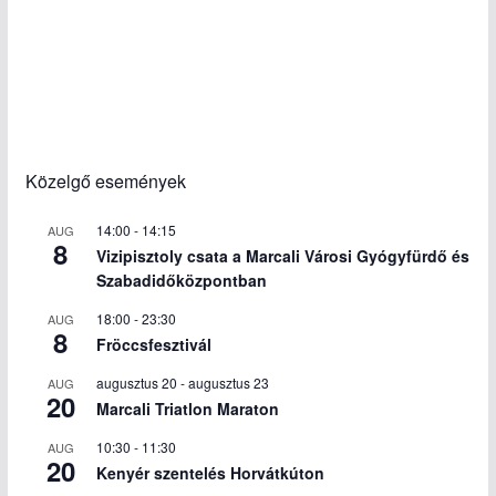
Közelgő események
14:00
-
14:15
AUG
8
Vizipisztoly csata a Marcali Városi Gyógyfürdő és
Szabadidőközpontban
18:00
-
23:30
AUG
8
Fröccsfesztivál
augusztus 20
-
augusztus 23
AUG
20
Marcali Triatlon Maraton
10:30
-
11:30
AUG
20
Kenyér szentelés Horvátkúton