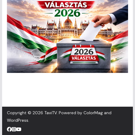
Copyright © 2026
TaviTV
. Powered by
ColorMag
and
WordPress
.