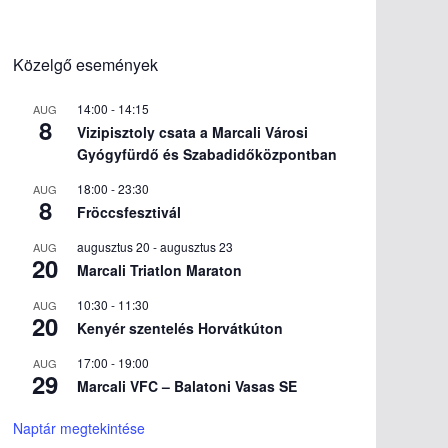
Közelgő események
14:00
-
14:15
AUG
8
Vizipisztoly csata a Marcali Városi
Gyógyfürdő és Szabadidőközpontban
18:00
-
23:30
AUG
8
Fröccsfesztivál
augusztus 20
-
augusztus 23
AUG
20
Marcali Triatlon Maraton
10:30
-
11:30
AUG
20
Kenyér szentelés Horvátkúton
17:00
-
19:00
AUG
29
Marcali VFC – Balatoni Vasas SE
Naptár megtekintése