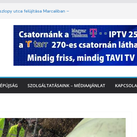
lopy utca felújítása Marcaliban –
mbattól másodfokú lesz a hőségriasztás
ban: lakossági felháborodást váltott ki a
azás Marcaliban – VIDEÓ
 Balatonnál – az első félidő végén
rcalinál
ÉPÚJSÁG
SZOLGÁLTATÁSAINK – MÉDIAAJÁNLAT
KAPCSOLA