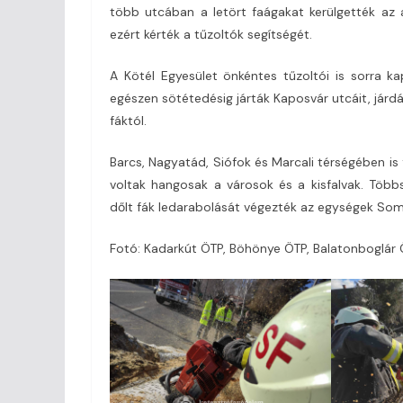
több utcában a letört faágakat kerülgették az 
ezért kérték a tűzoltók segítségét.
A Kötél Egyesület önkéntes tűzoltói is sorra ka
egészen sötétedésig járták Kaposvár utcáit, járd
fáktól.
Barcs, Nagyatád, Siófok és Marcali térségében is
voltak hangosak a városok és a kisfalvak. Többs
dőlt fák ledarabolását végezték az egységek S
Fotó: Kadarkút ÖTP, Böhönye ÖTP, Balatonboglár 