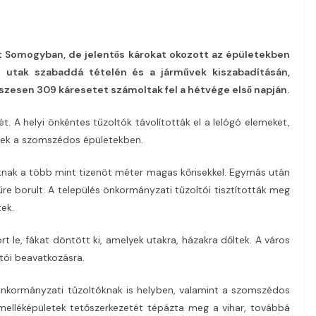
t Somogyban, de jelentős károkat okozott az épületekben
z utak szabaddá tételén és a járművek kiszabadításán,
szesen 309 káresetet számoltak fel a hétvége első napján.
t. A helyi önkéntes tűzoltók távolították el a lelógó elemeket,
znek a szomszédos épületekben.
knak a több mint tizenöt méter magas kőrisekkel. Egymás után
űre borult. A település önkormányzati tűzoltói tisztították meg
tek.
rt le, fákat döntött ki, amelyek utakra, házakra dőltek. A város
oltói beavatkozásra.
nkormányzati tűzoltóknak is helyben, valamint a szomszédos
 melléképületek tetőszerkezetét tépázta meg a vihar, továbbá