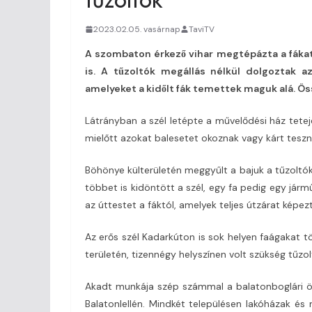
2023.02.05. vasárnap
TaviTV
A szombaton érkező vihar megtépázta a fáka
is. A tűzoltók megállás nélkül dolgoztak a
amelyeket a kidőlt fák temettek maguk alá. Ös
Látrányban a szél letépte a művelődési ház tetejé
mielőtt azokat balesetet okoznak vagy kárt tes
Böhönye külterületén meggyűlt a bajuk a tűzoltó
többet is kidöntött a szél, egy fa pedig egy járm
az úttestet a fáktól, amelyek teljes útzárat képez
Az erős szél Kadarkúton is sok helyen faágakat tö
területén, tizennégy helyszínen volt szükség tűz
Akadt munkája szép számmal a balatonboglári ö
Balatonlellén. Mindkét településen lakóházak és