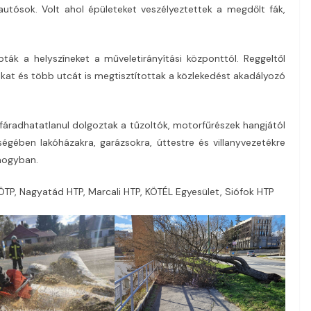
autósok. Volt ahol épületeket veszélyeztettek a megdőlt fák,
pták a helyszíneket a műveletirányítási központtól. Reggeltől
ákat és több utcát is megtisztítottak a közlekedést akadályozó
 fáradhatatlanul dolgoztak a tűzoltók, motorfűrészek hangjától
égében lakóházakra, garázsokra, úttestre és villanyvezetékre
omogyban.
ÖTP, Nagyatád HTP, Marcali HTP, KÖTÉL Egyesület, Siófok HTP