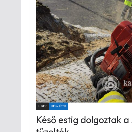
HÍREK
KÉK-HÍREK
Késő estig dolgoztak a
tűzoltók