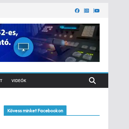
T
VIDEÓK
Kövess minket Facebookon