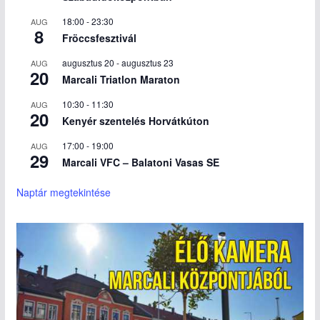
18:00
-
23:30
AUG
8
Fröccsfesztivál
augusztus 20
-
augusztus 23
AUG
20
Marcali Triatlon Maraton
10:30
-
11:30
AUG
20
Kenyér szentelés Horvátkúton
17:00
-
19:00
AUG
29
Marcali VFC – Balatoni Vasas SE
Naptár megtekintése