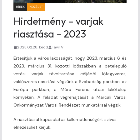
HÍREK
KÖZÉLET
Hirdetmény – varjak
riasztása – 2023
2023.02.28. kedd
TaviTV
Értesítjük a város lakosságát, hogy 2023. március 6. és
2023. március 31. közötti időszakban a betelepülő
vetési varjak távoltartása céljából lőfegyveres,
vaklőszeres riasztást végzünk a Szabadság parkban, az
Európa parkban, a Móra Ferenc utcai lakótelep
környékén. A feladat végrehajtását a Marcali Városi
Önkormányzat Városi Rendészet munkatársai végzik.
A riasztással kapcsolatos kellemetlenségért szíves
elnézésüket kérjük.