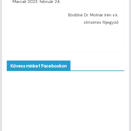
Marcali 2023. február 24.
Bödőné Dr. Molnár Irén s.k.
címzetes főjegyző
Kövess minket Facebookon