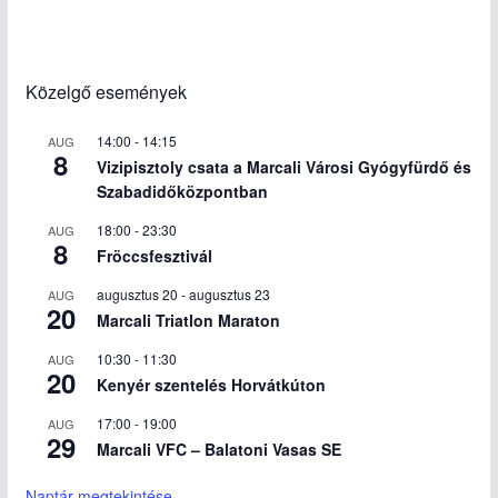
Közelgő események
14:00
-
14:15
AUG
8
Vizipisztoly csata a Marcali Városi Gyógyfürdő és
Szabadidőközpontban
18:00
-
23:30
AUG
8
Fröccsfesztivál
augusztus 20
-
augusztus 23
AUG
20
Marcali Triatlon Maraton
10:30
-
11:30
AUG
20
Kenyér szentelés Horvátkúton
17:00
-
19:00
AUG
29
Marcali VFC – Balatoni Vasas SE
Naptár megtekintése