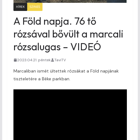
HÍREK
SZINES
A Föld napja. 76 tő
rózsával bővült a marcali
rózsalugas – VIDEÓ
2023.04.21. péntek
TaviTV
Marcaliban ismét ültettek rózsákat a Föld napjának
tiszteletére a Béke parkban.