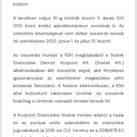
küldött.
A kérdőívet május 31-ig kitöltők között 5 darab 100
000 forint értékű ajándékutalványt sorsolnak ki. Az
önkitöltés lehetőségével nem élőket összeírók keresik
fel személyesen 2023. június 1. és július 15. között.
Az összeírási munkát a KSH megbízásából a Statek
Statisztikai Elemző Központ Kft. (Statek Kft.)
alkalmazásában álló összeírók végzik, akik fényképes
igazolványukat az adatfelvétel megkezdése előtt
kötelesek felmutatni. A felvétel elektronikusan, a KSH
által biztosított tableteken történik. Az összeírók
kizárólag a címlistán szereplő címeket keresik fel.
A Központi Statisztikai Hivatal minden adatot a hazai
és az európai uniós adatvédelmi és statisztikai
jogszabályok (a 2016. évi CLV. törvény és a 2016/679 EU