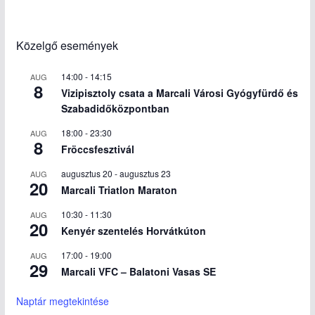
Közelgő események
14:00
-
14:15
AUG
8
Vizipisztoly csata a Marcali Városi Gyógyfürdő és
Szabadidőközpontban
18:00
-
23:30
AUG
8
Fröccsfesztivál
augusztus 20
-
augusztus 23
AUG
20
Marcali Triatlon Maraton
10:30
-
11:30
AUG
20
Kenyér szentelés Horvátkúton
17:00
-
19:00
AUG
29
Marcali VFC – Balatoni Vasas SE
Naptár megtekintése