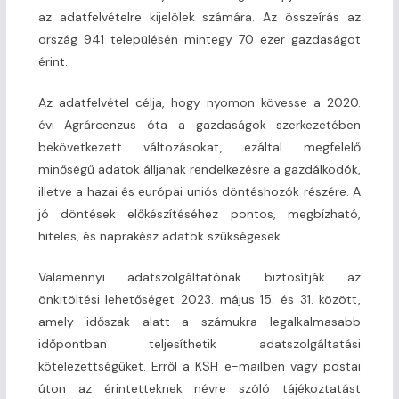
az adatfelvételre kijelölek számára. Az összeírás az
ország 941 településén mintegy 70 ezer gazdaságot
érint.
Az adatfelvétel célja, hogy nyomon kövesse a 2020.
évi Agrárcenzus óta a gazdaságok szerkezetében
bekövetkezett változásokat, ezáltal megfelelő
minőségű adatok álljanak rendelkezésre a gazdálkodók,
illetve a hazai és európai uniós döntéshozók részére. A
jó döntések előkészítéséhez pontos, megbízható,
hiteles, és naprakész adatok szükségesek.
Valamennyi adatszolgáltatónak biztosítják az
önkitöltési lehetőséget 2023. május 15. és 31. között,
amely időszak alatt a számukra legalkalmasabb
időpontban teljesíthetik adatszolgáltatási
kötelezettségüket. Erről a KSH e-mailben vagy postai
úton az érintetteknek névre szóló tájékoztatást