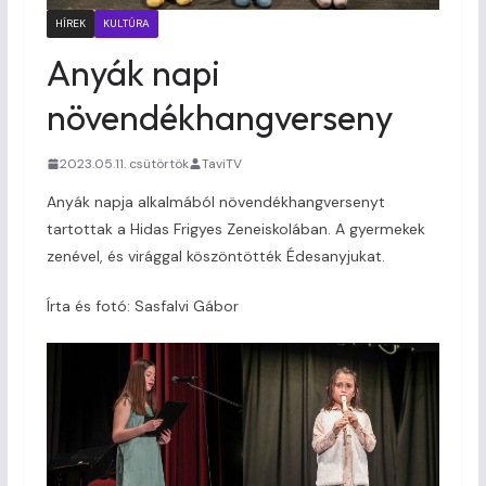
HÍREK
KULTÚRA
Anyák napi
növendékhangverseny
2023.05.11. csütörtök
TaviTV
Anyák napja alkalmából növendékhangversenyt
tartottak a Hidas Frigyes Zeneiskolában. A gyermekek
zenével, és virággal köszöntötték Édesanyjukat.
Írta és fotó: Sasfalvi Gábor