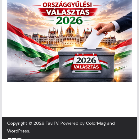
Copyright © 2026
TaviTV
. Powered by
ColorMag
and
WordPress
.