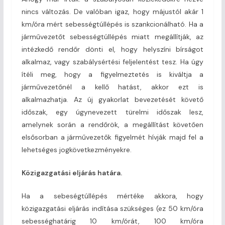
nincs változás. De valóban igaz, hogy májustól akár 1
km/óra mért sebességtúllépés is szankcionálható. Ha a
járművezetőt sebességtúllépés miatt megállítják, az
intézkedő rendőr dönti el, hogy helyszíni bírságot
alkalmaz, vagy szabálysértési feljelentést tesz. Ha úgy
ítéli meg, hogy a figyelmeztetés is kiváltja a
járművezetőnél a kellő hatást, akkor ezt is
alkalmazhatja. Az új gyakorlat bevezetését követő
időszak, egy úgynevezett türelmi időszak lesz,
amelynek során a rendőrök, a megállítást követően
elsősorban a járművezetők figyelmét hívják majd fel a
lehetséges jogkövetkezményekre.
Közigazgatási eljárás határa.
Ha a sebeségtúllépés mértéke akkora, hogy
közigazgatási eljárás indítása szükséges (ez 50 km/óra
sebességhatárig 10 km/órát, 100 km/óra