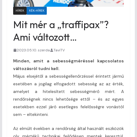
HÍREK
KÉK-HÍREK
Mit mér a „traffipax”?
Ami változott…
2023.05.10. szerda
TaviTV
Minden, amit a sebességméréssel kapcsolatos
változásról tudni kell.
Május elsejétől a sebességellenőrzéssel érintett jármű
esetében a jogilag elfogadott sebesség az az érték,
amelyet a hitelesített sebességmérő mért. A
rendőrségnek nincs lehetősége ettől – és az egyes
esetekben ezzel járó esetleges felelősségre vonástól
sem – eltekinteni.
Az elmúlt években a rendőrség által használt eszközök
oly mértékű technikai fejlődésen mentek keresztül,