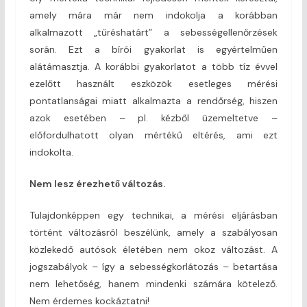
amely mára már nem indokolja a korábban
alkalmazott „tűréshatárt” a sebességellenőrzések
során. Ezt a bírói gyakorlat is egyértelműen
alátámasztja. A korábbi gyakorlatot a több tíz évvel
ezelőtt használt eszközök esetleges mérési
pontatlanságai miatt alkalmazta a rendőrség, hiszen
azok esetében – pl. kézből üzemeltetve –
előfordulhatott olyan mértékű eltérés, ami ezt
indokolta.
Nem lesz érezhető változás.
Tulajdonképpen egy technikai, a mérési eljárásban
történt változásról beszélünk, amely a szabályosan
közlekedő autósok életében nem okoz változást. A
jogszabályok – így a sebességkorlátozás – betartása
nem lehetőség, hanem mindenki számára kötelező.
Nem érdemes kockáztatni!