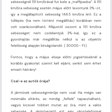
sebességnél 151 km/órával fut bele a „traffipaxba”: A 151
km/óra sebesség esetén május előtt levontunk 3%-ot,
igy a megállapított sebesség 146.5 km/óra lett. Ez a
túllépés (ha nem történt megállítás) korábban nem
volt szankcionálható. Májustól viszont a 151 km/óra
sebességet nem csökkentjük 3%-kal, így ez a
gyorshajtás már megállítás nélkül is az objektív
felelősség alapján bírságolandó. ( 30.000.- Ft)
Fontos, hogy a május elseje előtti jogsértéseknél a
korábbi gyakorlat szerint kell eljárni, senkit sem érhet
emiatt hátrány!
Csal-e az autók órája?
A járművek sebességmérője nem csal. Ha mégis van
minimális eltérés, az mindig „felfelé” tapasztalható,
vagyis kicsivel többet mutat az óra, mint a valós
sebesség. A járművezető ezt egy okostelefonnal