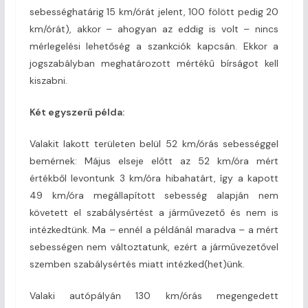
sebességhatárig 15 km/órát jelent, 100 fölött pedig 20
km/órát), akkor – ahogyan az eddig is volt – nincs
mérlegelési lehetőség a szankciók kapcsán. Ekkor a
jogszabályban meghatározott mértékű bírságot kell
kiszabni.
Két egyszerű példa:
Valakit lakott területen belül 52 km/órás sebességgel
bemérnek: Május elseje előtt az 52 km/óra mért
értékből levontunk 3 km/óra hibahatárt, így a kapott
49 km/óra megállapított sebesség alapján nem
követett el szabálysértést a járművezető és nem is
intézkedtünk. Ma – ennél a példánál maradva – a mért
sebességen nem változtatunk, ezért a járművezetővel
szemben szabálysértés miatt intézked(het)ünk.
Valaki autópályán 130 km/órás megengedett