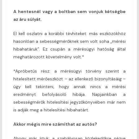
A hentesnél vagy a boltban sem vonjuk kétségbe
az áru súlyát.
El kell oszlatni a korábbi tévhiteket: más eszközökhöz
hasonlóan a sebességmérőknek sem volt soha „mérési
hibahatáruk”. Ez csupán a mérésügyi hatóság által
meghatározott követelmény volt.*
*Apróbetűs rész: a mérésügyi törvény szerint a
hitelesített mérőeszközt – az ellenkező bizonyításáig –
úgy kell tekinteni, hogy annak nincs a mérési
eredményt befolyásoló hibája. Napjainkban a
sebességmérők hitelesítési jegyzőkönyvében már nem
is adják meg a hitelesítési hibahatárt.
Akkor mégis mire számíthat az autós?
Ahogy már írtuk: a szabályosan közlekedőkre nézve