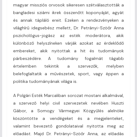
magyar missziós orvosok sikeresen szétválasztották a
bangladesi sziámi ikrek összenőtt koponyáját, agyát
és annak tápláló ereit. Ezeken a rendezvényeken a
világhírű idegsebész mellett, Dr. Petrányi-Szöőr Anna
pszichológus-jogász az esték moderátora, akik
különböző helyszíneken várják azokat az érdeklődő
embereket, akik nyitottak a hit és tudományok
párbeszédére. A tudomány fogalmát tágabb
értelemben tekintik a szervezők, melyben
belefoglaltatik a művészetek, sport, vagy éppen a
politika tudományának világa is.
A Polgári Esték Marcaliban sorozat mostani alkalmával,
a szervező helyi civil szervezetek nevében Huszti
Gábor, a Somogy Vármegyei Közgyűlés alelnöke
köszöntötte a vendégeket és a megjelenteket,
valamint bevezető gondolataival nyitotta meg az
előadást. Majd Dr. Petrányi-Szöőr Anna, az előadás