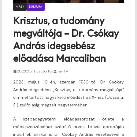
HÍREK
KULTÚRA
Krisztus, a tudomány
megváltója – Dr. Csókay
András idegsebész
előadása Marcaliban
2023.05.11. csütörtök
TaviTV
2023. május 10-én, szerdán 17.30-tól Dr. Csókay
András idegsebész „Krisztus, a tudomány megváltója”
címmel tartott nagysikerű előadást az X-ház (Dózsa u.
3.) zsúfolásig megtelt nagytermében.
A szabadegyetemi előadássorozat ötlete a
médiaszenzációnak számító orvosi bravúr apropóján
indult el, amikor is Dr. Csókay András vezetésével a