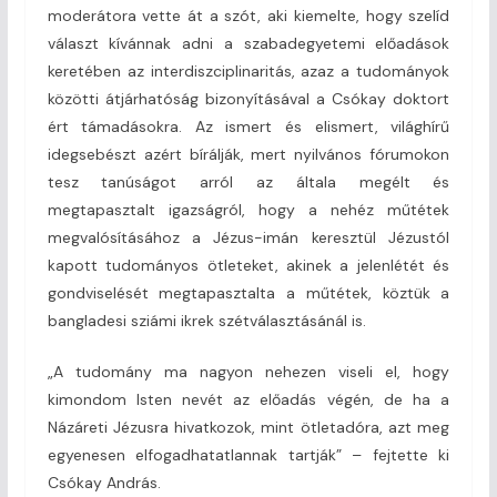
moderátora vette át a szót, aki kiemelte, hogy szelíd
választ kívánnak adni a szabadegyetemi előadások
keretében az interdiszciplinaritás, azaz a tudományok
közötti átjárhatóság bizonyításával a Csókay doktort
ért támadásokra. Az ismert és elismert, világhírű
idegsebészt azért bírálják, mert nyilvános fórumokon
tesz tanúságot arról az általa megélt és
megtapasztalt igazságról, hogy a nehéz műtétek
megvalósításához a Jézus-imán keresztül Jézustól
kapott tudományos ötleteket, akinek a jelenlétét és
gondviselését megtapasztalta a műtétek, köztük a
bangladesi sziámi ikrek szétválasztásánál is.
„A tudomány ma nagyon nehezen viseli el, hogy
kimondom Isten nevét az előadás végén, de ha a
Názáreti Jézusra hivatkozok, mint ötletadóra, azt meg
egyenesen elfogadhatatlannak tartják” – fejtette ki
Csókay András.