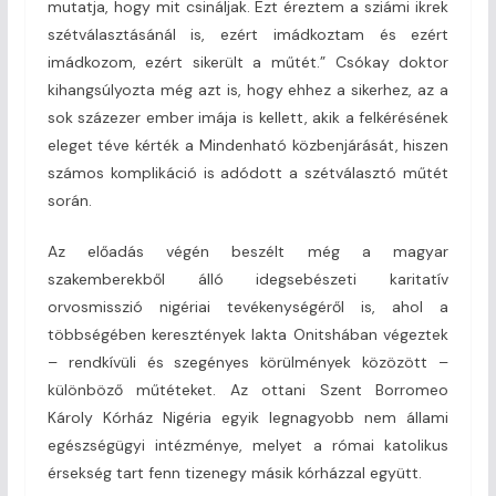
mutatja, hogy mit csináljak. Ezt éreztem a sziámi ikrek
szétválasztásánál is, ezért imádkoztam és ezért
imádkozom, ezért sikerült a műtét.” Csókay doktor
kihangsúlyozta még azt is, hogy ehhez a sikerhez, az a
sok százezer ember imája is kellett, akik a felkérésének
eleget téve kérték a Mindenható közbenjárását, hiszen
számos komplikáció is adódott a szétválasztó műtét
során.
Az előadás végén beszélt még a magyar
szakemberekből álló idegsebészeti karitatív
orvosmisszió nigériai tevékenységéről is, ahol a
többségében keresztények lakta Onitshában végeztek
– rendkívüli és szegényes körülmények közözött –
különböző műtéteket. Az ottani Szent Borromeo
Károly Kórház Nigéria egyik legnagyobb nem állami
egészségügyi intézménye, melyet a római katolikus
érsekség tart fenn tizenegy másik kórházzal együtt.