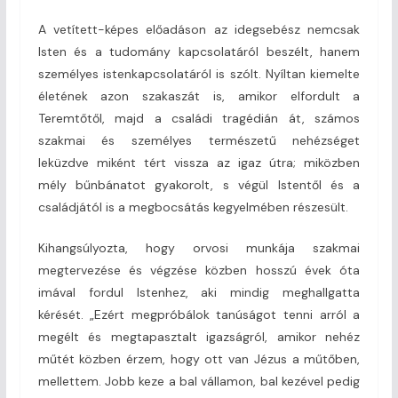
A vetített-képes előadáson az idegsebész nemcsak
Isten és a tudomány kapcsolatáról beszélt, hanem
személyes istenkapcsolatáról is szólt. Nyíltan kiemelte
életének azon szakaszát is, amikor elfordult a
Teremtőtől, majd a családi tragédián át, számos
szakmai és személyes természetű nehézséget
leküzdve miként tért vissza az igaz útra; miközben
mély bűnbánatot gyakorolt, s végül Istentől és a
családjától is a megbocsátás kegyelmében részesült.
Kihangsúlyozta, hogy orvosi munkája szakmai
megtervezése és végzése közben hosszú évek óta
imával fordul Istenhez, aki mindig meghallgatta
kérését. „Ezért megpróbálok tanúságot tenni arról a
megélt és megtapasztalt igazságról, amikor nehéz
műtét közben érzem, hogy ott van Jézus a műtőben,
mellettem. Jobb keze a bal vállamon, bal kezével pedig