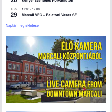
Kenyér szentelés Horvátkúton
17:00
-
19:00
AUG
29
Marcali VFC – Balatoni Vasas SE
Naptár megtekintése