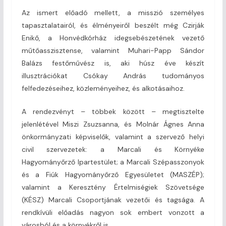
Az ismert előadó mellett, a misszió személyes
tapasztalatairól, és élményeiről beszélt még Czirják
Enikő, a Honvédkórház idegsebészetének vezető
műtőasszisztense, valamint Muhari-Papp Sándor
Balázs festőművész is, aki húsz éve készít
illusztrációkat Csókay András tudományos
felfedezéseihez, közleményeihez, és alkotásaihoz.
A rendezvényt – többek között – megtisztelte
jelenlétével Miszi Zsuzsanna, és Molnár Ágnes Anna
önkormányzati képviselők, valamint a szervező helyi
civil szervezetek: a Marcali és Környéke
Hagyományőrző Ipartestület; a Marcali Szépasszonyok
és a Fiúk Hagyományőrző Egyesületet (MASZÉP);
valamint a Keresztény Értelmiségiek Szövetsége
(KÉSZ) Marcali Csoportjának vezetői és tagsága. A
rendkívüli előadás nagyon sok embert vonzott a
városból és a környékről is.