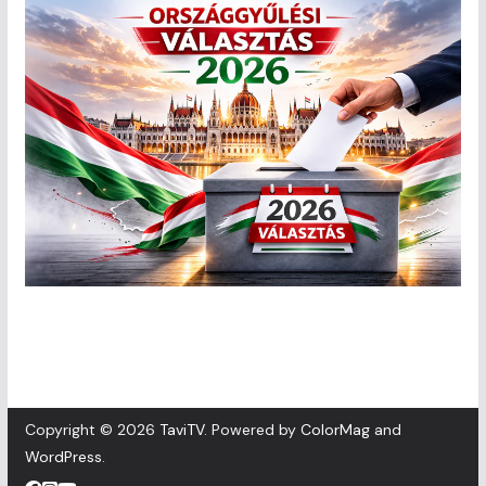
Copyright © 2026
TaviTV
. Powered by
ColorMag
and
WordPress
.