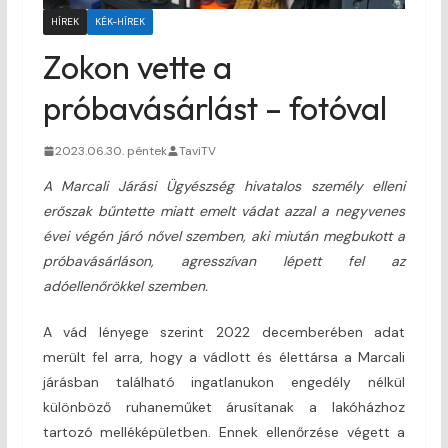
HÍREK
KÉK-HÍREK
Zokon vette a
próbavásárlást – fotóval
2023.06.30. péntek
TaviTV
A Marcali Járási Ügyészség hivatalos személy elleni
erőszak bűntette miatt emelt vádat azzal a negyvenes
évei végén járó nővel szemben, aki miután megbukott a
próbavásárláson, agresszívan lépett fel az
adóellenőrökkel szemben.
A vád lényege szerint 2022 decemberében adat
merült fel arra, hogy a vádlott és élettársa a Marcali
járásban található ingatlanukon engedély nélkül
különböző ruhaneműket árusítanak a lakóházhoz
tartozó melléképületben. Ennek ellenőrzése végett a