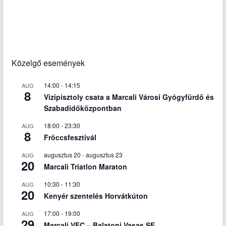
Közelgő események
14:00
-
14:15
AUG
8
Vizipisztoly csata a Marcali Városi Gyógyfürdő és
Szabadidőközpontban
18:00
-
23:30
AUG
8
Fröccsfesztivál
augusztus 20
-
augusztus 23
AUG
20
Marcali Triatlon Maraton
10:30
-
11:30
AUG
20
Kenyér szentelés Horvátkúton
17:00
-
19:00
AUG
29
Marcali VFC – Balatoni Vasas SE