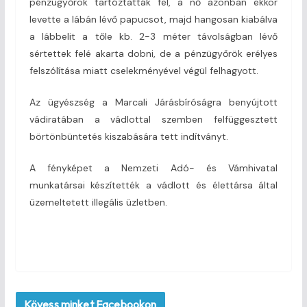
pénzügyőrök tartóztatták fel, a nő azonban ekkor
levette a lábán lévő papucsot, majd hangosan kiabálva
a lábbelit a tőle kb. 2-3 méter távolságban lévő
sértettek felé akarta dobni, de a pénzügyőrök erélyes
felszólítása miatt cselekményével végül felhagyott.
Az ügyészség a Marcali Járásbíróságra benyújtott
vádiratában a vádlottal szemben felfüggesztett
börtönbüntetés kiszabására tett indítványt.
A fényképet a Nemzeti Adó- és Vámhivatal
munkatársai készítették a vádlott és élettársa által
üzemeltetett illegális üzletben.
Kövess minket Facebookon