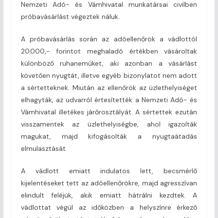
Nemzeti Adó- és Vámhivatal munkatársai civilben
próbavásárlást végeztek náluk.
A próbavásárlás során az adóellenőrök a vádlottól
20.000,- forintot meghaladó értékben vásároltak
különböző ruhaneműket, aki azonban a vásárlást
követően nyugtát, illetve egyéb bizonylatot nem adott
a sértetteknek. Miután az ellenőrök az üzlethelyiséget
elhagyták, az udvarról értesítették a Nemzeti Adó- és
Vámhivatal illetékes járőrosztályát. A sértettek ezután
visszamentek az üzlethelyiségbe, ahol igazolták
magukat, majd kifogásolták a nyugtaátadás
elmulasztását.
A vádlott emiatt indulatos lett, becsmérlő
kijelentéseket tett az adóellenőrökre, majd agresszívan
elindult feléjük, akik emiatt hátrálni kezdtek. A
vádlottat végül az időközben a helyszínre érkező