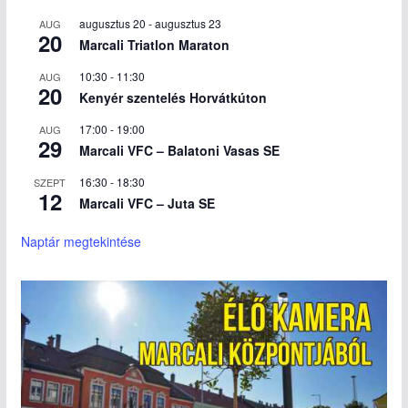
augusztus 20
-
augusztus 23
AUG
20
Marcali Triatlon Maraton
10:30
-
11:30
AUG
20
Kenyér szentelés Horvátkúton
17:00
-
19:00
AUG
29
Marcali VFC – Balatoni Vasas SE
16:30
-
18:30
SZEPT
12
Marcali VFC – Juta SE
Naptár megtekintése