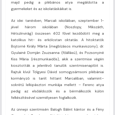
majd pedig a plébános atya megáldotta a
gyermekeket és az iskolatáskáikat is.
Az idei tanévben, Marcali iskoláiban, szeptember 1-
jével három iskolában (Noszlopy, Mikszáth,
Hétszínvirág) összesen 402 fővel kezdődött meg a
katolikus hit- és erkölcstan oktatás. A hitoktatók
Bojtorné Király Márta (megbízásos munkaviszony), dr.
Gyulainé Domján Zsuzsanna (főállású), és Pozsonyiné
Kiss Mária (részmunkaidős), akik a szentmise végén
kiosztották a jelenlévő tanulók szentmisenaplóit is.
Rajtuk kívül Tölgyesi Dávid somogysámsoni plébániai
kormányzó is tanít hittant Marcaliban, valamint–
sokrétű lelkipásztori munkája mellett – Ferenc atya
pedig az elsőáldozók és a bérmálkozók külön
felkészítésével személyesen foglalkozik.
Az ünnepi szentmisén Balogh Bálint kántor és a Fény