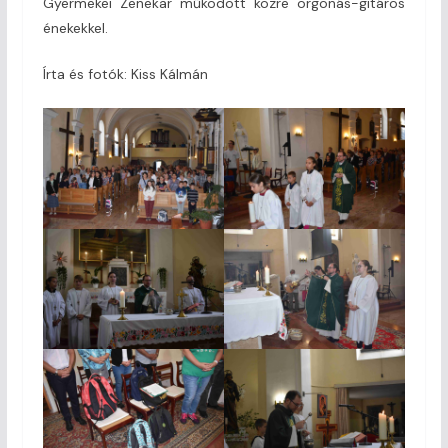
Gyermekei Zenekar működött közre orgonás-gitáros
énekekkel.
Írta és fotók: Kiss Kálmán