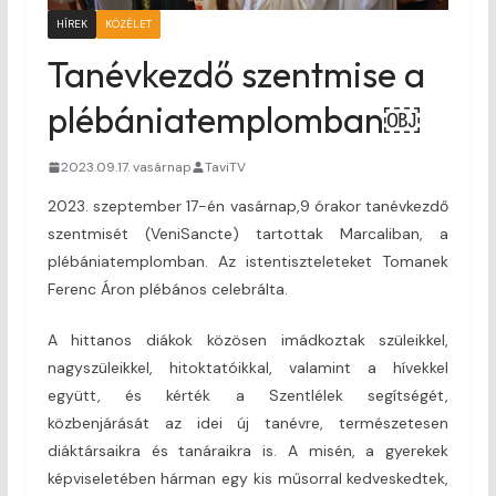
HÍREK
KÖZÉLET
Tanévkezdő szentmise a
plébániatemplomban￼
2023.09.17. vasárnap
TaviTV
2023. szeptember 17-én vasárnap,9 órakor tanévkezdő
szentmisét (VeniSancte) tartottak Marcaliban, a
plébániatemplomban. Az istentiszteleteket Tomanek
Ferenc Áron plébános celebrálta.
A hittanos diákok közösen imádkoztak szüleikkel,
nagyszüleikkel, hitoktatóikkal, valamint a hívekkel
együtt, és kérték a Szentlélek segítségét,
közbenjárását az idei új tanévre, természetesen
diáktársaikra és tanáraikra is. A misén, a gyerekek
képviseletében hárman egy kis műsorral kedveskedtek,