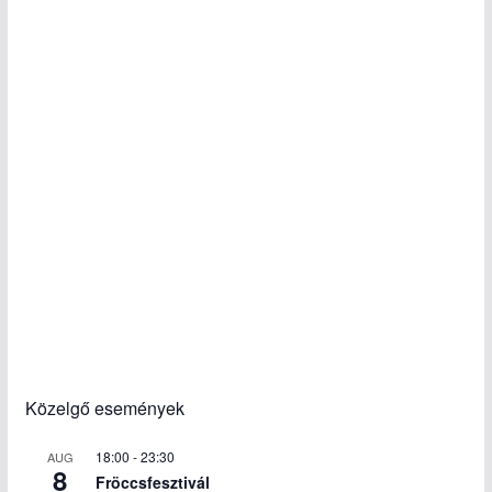
Közelgő események
18:00
-
23:30
AUG
8
Fröccsfesztivál