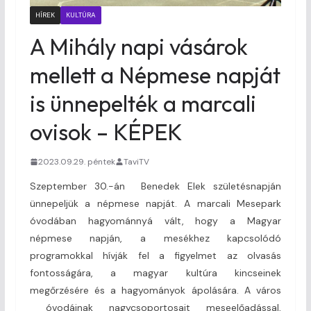
HÍREK
KULTÚRA
A Mihály napi vásárok
mellett a Népmese napját
is ünnepelték a marcali
ovisok – KÉPEK
2023.09.29. péntek
TaviTV
Szeptember 30.-án Benedek Elek születésnapján
ünnepeljük a népmese napját. A marcali Mesepark
óvodában hagyománnyá vált, hogy a Magyar
népmese napján, a mesékhez kapcsolódó
programokkal hívják fel a figyelmet az olvasás
fontosságára, a magyar kultúra kincseinek
megőrzésére és a hagyományok ápolására. A város
óvodáinak nagycsoportosait meseelőadással,