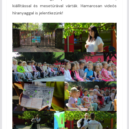
kiállítással és mesetúrával várták. Hamarosan videós
híranyaggal is jelentkezünk!