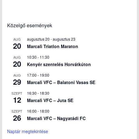
Közelgő események
augusztus 20
-
augusztus 23
AUG
20
Marcali Triatlon Maraton
10:30
-
11:30
AUG
20
Kenyér szentelés Horvátkúton
17:00
-
19:00
AUG
29
Marcali VFC – Balatoni Vasas SE
16:30
-
18:30
SZEPT
12
Marcali VFC – Juta SE
16:00
-
18:00
SZEPT
26
Marcali VFC – Nagyatádi FC
Naptár megtekintése