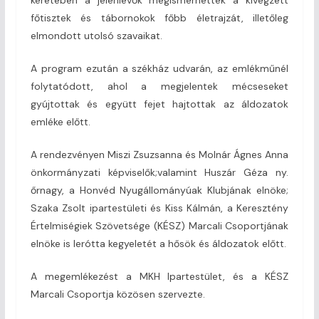
főtisztek és tábornokok főbb életrajzát, illetőleg
elmondott utolsó szavaikat.
A program ezután a székház udvarán, az emlékműnél
folytatódott, ahol a megjelentek mécseseket
gyújtottak és együtt fejet hajtottak az áldozatok
emléke előtt.
A rendezvényen Miszi Zsuzsanna és Molnár Ágnes Anna
önkormányzati képviselők;valamint Huszár Géza ny.
őrnagy, a Honvéd Nyugállományúak Klubjának elnöke;
Szaka Zsolt ipartestületi és Kiss Kálmán, a Keresztény
Értelmiségiek Szövetsége (KÉSZ) Marcali Csoportjának
elnöke is lerótta kegyeletét a hősök és áldozatok előtt.
A megemlékezést a MKH Ipartestület, és a KÉSZ
Marcali Csoportja közösen szervezte.