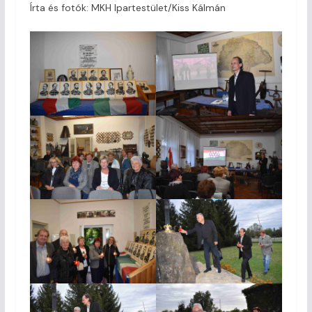
Írta és fotók: MKH Ipartestület/Kiss Kálmán