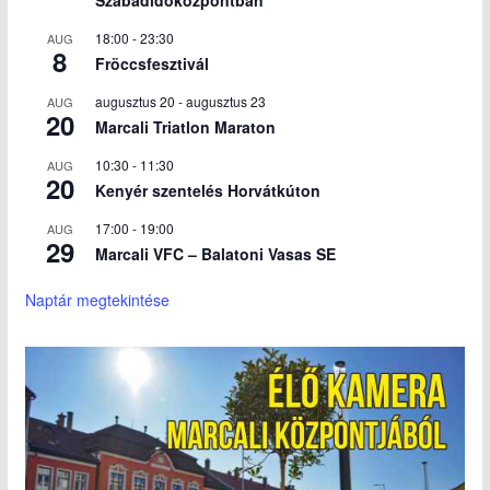
Szabadidőközpontban
18:00
-
23:30
AUG
8
Fröccsfesztivál
augusztus 20
-
augusztus 23
AUG
20
Marcali Triatlon Maraton
10:30
-
11:30
AUG
20
Kenyér szentelés Horvátkúton
17:00
-
19:00
AUG
29
Marcali VFC – Balatoni Vasas SE
Naptár megtekintése