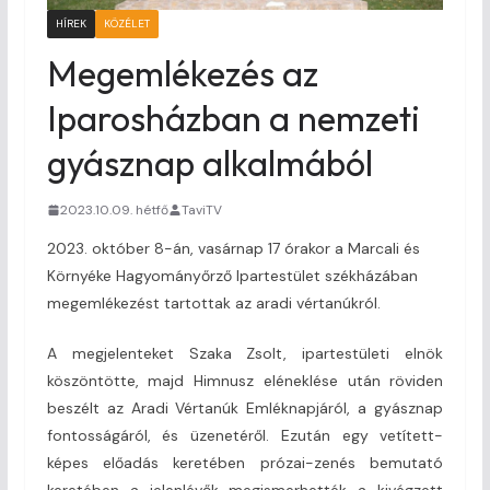
HÍREK
KÖZÉLET
Megemlékezés az
Iparosházban a nemzeti
gyásznap alkalmából
2023.10.09. hétfő
TaviTV
2023. október 8-án, vasárnap 17 órakor a Marcali és
Környéke Hagyományőrző Ipartestület székházában
megemlékezést tartottak az aradi vértanúkról.
A megjelenteket Szaka Zsolt, ipartestületi elnök
köszöntötte, majd Himnusz eléneklése után röviden
beszélt az Aradi Vértanúk Emléknapjáról, a gyásznap
fontosságáról, és üzenetéről. Ezután egy vetített-
képes előadás keretében prózai-zenés bemutató
keretében a jelenlévők megismerhették a kivégzett