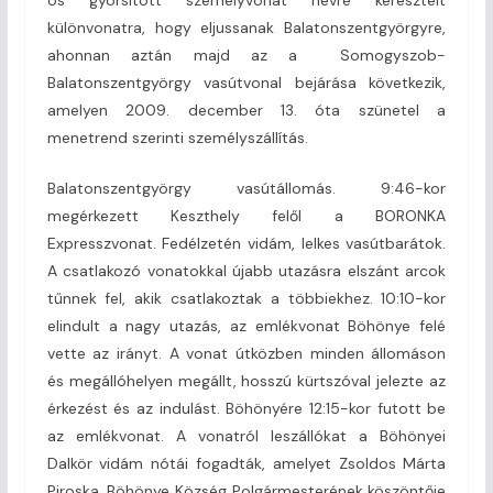
különvonatra, hogy eljussanak Balatonszentgyörgyre,
ahonnan aztán majd az a Somogyszob-
Balatonszentgyörgy vasútvonal bejárása következik,
amelyen 2009. december 13. óta szünetel a
menetrend szerinti személyszállítás.
Balatonszentgyörgy vasútállomás. 9:46-kor
megérkezett Keszthely felől a BORONKA
Expresszvonat. Fedélzetén vidám, lelkes vasútbarátok.
A csatlakozó vonatokkal újabb utazásra elszánt arcok
tűnnek fel, akik csatlakoztak a többiekhez. 10:10-kor
elindult a nagy utazás, az emlékvonat Böhönye felé
vette az irányt. A vonat útközben minden állomáson
és megállóhelyen megállt, hosszú kürtszóval jelezte az
érkezést és az indulást. Böhönyére 12:15-kor futott be
az emlékvonat. A vonatról leszállókat a Böhönyei
Dalkör vidám nótái fogadták, amelyet Zsoldos Márta
Piroska, Böhönye Község Polgármesterének köszöntője