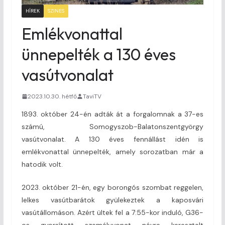
HÍREK
SZINES
Emlékvonattal
ünnepelték a 130 éves
vasútvonalat
2023.10.30. hétfő
TaviTV
1893. október 24-én adták át a forgalomnak a 37-es
számú, Somogyszob-Balatonszentgyörgy
vasútvonalat. A 130 éves fennállást idén is
emlékvonattal ünnepelték, amely sorozatban már a
hatodik volt.
2023. október 21-én, egy borongós szombat reggelen,
lelkes vasútbarátok gyülekeztek a kaposvári
vasútállomáson. Azért ültek fel a 7:55-kor induló, G36-
os gyorsított személyvonat névre keresztelt