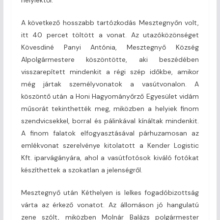
A következő hosszabb tartózkodás Mesztegnyőn volt,
itt 40 percet töltött a vonat. Az utazóközönséget
Kövesdiné Panyi Antónia, Mesztegnyő Község
Alpolgármestere köszöntötte, aki beszédében
visszarepített mindenkit a régi szép időkbe, amikor
még jártak személyvonatok a vasútvonalon. A
köszöntő után a Honi Hagyományőrző Egyesület vidám
műsorát tekinthették meg, miközben a helyiek finom
szendvicsekkel, borral és pálinkával kínáltak mindenkit.
A finom falatok elfogyasztásával párhuzamosan az
emlékvonat szerelvénye kitolatott a Kender Logistic
Kft. iparvágányára, ahol a vasútfotósok kiváló fotókat
készíthettek a szokatlan a jelenségről.
Mesztegnyő után Kéthelyen is lelkes fogadóbizottság
várta az érkező vonatot. Az állomáson jó hangulatú
zene szólt, miközben Molnár Balázs polgármester