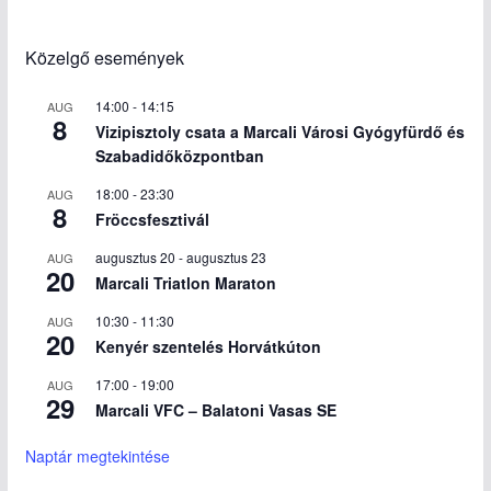
Közelgő események
14:00
-
14:15
AUG
8
Vizipisztoly csata a Marcali Városi Gyógyfürdő és
Szabadidőközpontban
18:00
-
23:30
AUG
8
Fröccsfesztivál
augusztus 20
-
augusztus 23
AUG
20
Marcali Triatlon Maraton
10:30
-
11:30
AUG
20
Kenyér szentelés Horvátkúton
17:00
-
19:00
AUG
29
Marcali VFC – Balatoni Vasas SE
Naptár megtekintése