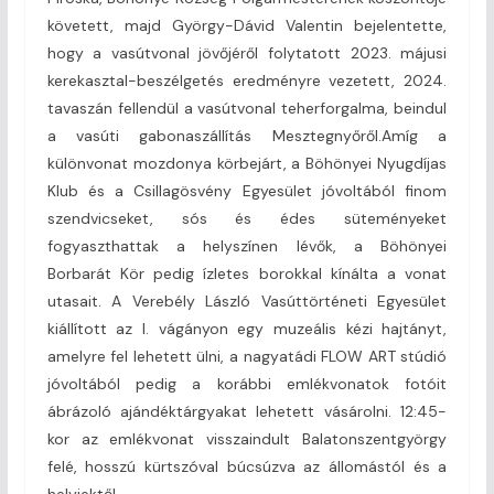
követett, majd György-Dávid Valentin bejelentette,
hogy a vasútvonal jövőjéről folytatott 2023. májusi
kerekasztal-beszélgetés eredményre vezetett, 2024.
tavaszán fellendül a vasútvonal teherforgalma, beindul
a vasúti gabonaszállítás Mesztegnyőről.Amíg a
különvonat mozdonya körbejárt, a Böhönyei Nyugdíjas
Klub és a Csillagösvény Egyesület jóvoltából finom
szendvicseket, sós és édes süteményeket
fogyaszthattak a helyszínen lévők, a Böhönyei
Borbarát Kör pedig ízletes borokkal kínálta a vonat
utasait. A Verebély László Vasúttörténeti Egyesület
kiállított az I. vágányon egy muzeális kézi hajtányt,
amelyre fel lehetett ülni, a nagyatádi FLOW ART stúdió
jóvoltából pedig a korábbi emlékvonatok fotóit
ábrázoló ajándéktárgyakat lehetett vásárolni. 12:45-
kor az emlékvonat visszaindult Balatonszentgyörgy
felé, hosszú kürtszóval búcsúzva az állomástól és a
helyiektől.