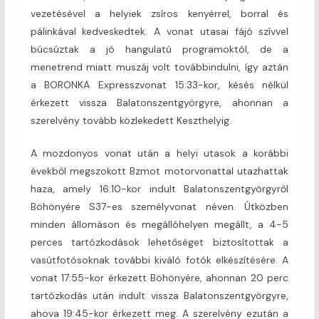
vezetésével a helyiek zsíros kenyérrel, borral és
pálinkával kedveskedtek. A vonat utasai fájó szívvel
búcsúztak a jó hangulatú programoktól, de a
menetrend miatt muszáj volt továbbindulni, így aztán
a BORONKA Expresszvonat 15:33-kor, késés nélkül
érkezett vissza Balatonszentgyörgyre, ahonnan a
szerelvény tovább közlekedett Keszthelyig.
A mozdonyos vonat után a helyi utasok a korábbi
évekből megszokott Bzmot motorvonattal utazhattak
haza, amely 16:10-kor indult Balatonszentgyörgyről
Böhönyére S37-es személyvonat néven. Útközben
minden állomáson és megállóhelyen megállt, a 4-5
perces tartózkodások lehetőséget biztosítottak a
vasútfotósoknak további kiváló fotók elkészítésére. A
vonat 17:55-kor érkezett Böhönyére, ahonnan 20 perc
tartózkodás után indult vissza Balatonszentgyörgyre,
ahova 19:45-kor érkezett meg. A szerelvény ezután a