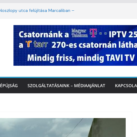
oszlopy utca felújítása Marcaliban –
szombattól másodfokú lesz a hőségriasztás
ulában: lakossági felháborodást váltott ki a
llyazás Marcaliban – VIDEÓ
k a Balatonnál – az első félidő végén
Marcalinál
ÉPÚJSÁG
SZOLGÁLTATÁSAINK – MÉDIAAJÁNLAT
KAPCSOLA