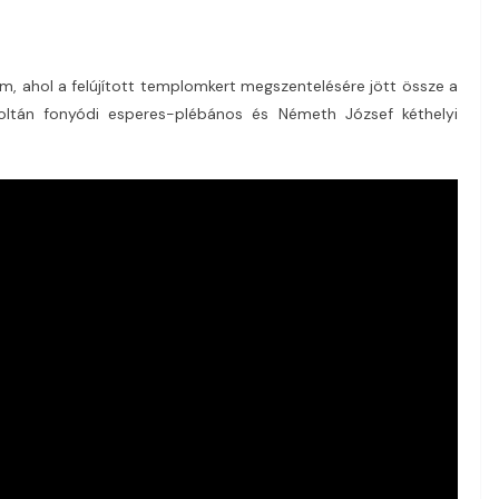
om, ahol a felújított templomkert megszentelésére jött össze a
oltán fonyódi esperes-plébános és Németh József kéthelyi