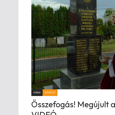
HÍREK
KÖZÉLET
Összefogás! Megújult a
VIDEÓ