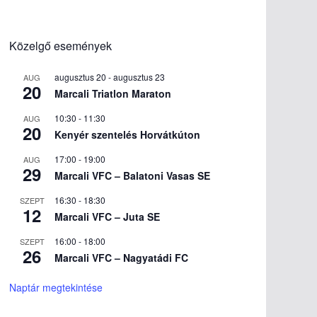
Közelgő események
augusztus 20
-
augusztus 23
AUG
20
Marcali Triatlon Maraton
10:30
-
11:30
AUG
20
Kenyér szentelés Horvátkúton
17:00
-
19:00
AUG
29
Marcali VFC – Balatoni Vasas SE
16:30
-
18:30
SZEPT
12
Marcali VFC – Juta SE
16:00
-
18:00
SZEPT
26
Marcali VFC – Nagyatádi FC
Naptár megtekintése