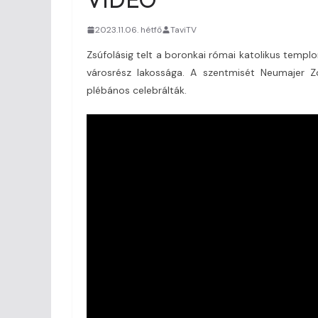
2023.11.06. hétfő
TaviTV
Zsúfolásig telt a boronkai római katolikus templ
városrész lakossága. A szentmisét Neumajer Z
plébános celebrálták.