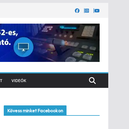
T
VIDEÓK
Kövess minket Facebookon