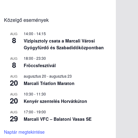
Közelgő események
14:00
-
14:15
AUG
8
Vizipisztoly csata a Marcali Városi
Gyógyfürdő és Szabadidőközpontban
18:00
-
23:30
AUG
8
Fröccsfesztivál
augusztus 20
-
augusztus 23
AUG
20
Marcali Triatlon Maraton
10:30
-
11:30
AUG
20
Kenyér szentelés Horvátkúton
17:00
-
19:00
AUG
29
Marcali VFC – Balatoni Vasas SE
Naptár megtekintése