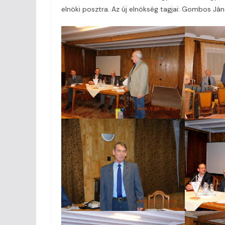
elnöki posztra. Az új elnökség tagjai: Gombos Já