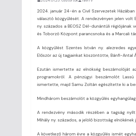
2024.01.25. csütörtök
TaviTV
2024. január 24-én a Civil Szervezetek Házában 
választó közgyűlését. A rendezvényen jelen volt
ny. százados a BEOSZ Dél-dunántúli régiójának v
és Toborzó Központ parancsnoka és a Marcali társ
A közgyűlést Szentes István ny. alezredes egy
Először az új tagjainkat köszöntötte, Bánfi-Antal
Ezután ismertette az elnökség beszámolóját az 
programokról. A pénzügyi beszámolót Lassú S
ismertette, majd Samu Zoltán egészítette ki a be
Mindhárom beszámolót a közgyűlés egyhangúlag 
A rendezvény második részében a tagság nyílt 
Mihály ny. százados, a jelölő bizottság elnökének 
A következő három évre a közgyűlés ismét egyha