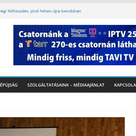
égi felfrissülés: jövő héten újra berobban
korlátozás a Rákóczi utcában a hétvégi
t
3. kerület TVE csapatát fogadta a
Ó
te a tűzoltók dolgát Marcalinál
onságos közlekedésért, elektromos
ÉPÚJSÁG
SZOLGÁLTATÁSAINK – MÉDIAAJÁNLAT
KAPCSOLA