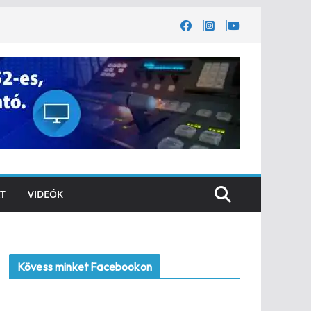
T
VIDEÓK
Kövess minket Facebookon