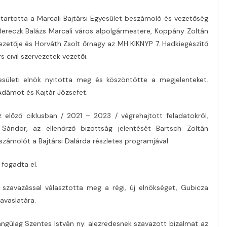
tartotta a Marcali Bajtársi Egyesület beszámoló és vezetőség
 Bereczk Balázs Marcali város alpolgármestere, Koppány Zoltán
ezetője és Horváth Zsolt őrnagy az MH KIKNYP 7. Hadkiegészítő
 civil szervezetek vezetői.
esületi elnök nyitotta meg és köszöntötte a megjelenteket.
 Ádámot és Kajtár Józsefet.
előző ciklusban / 2021 – 2023 / végrehajtott feladatokról,
ándor, az ellenőrző bizottság jelentését Bartsch Zoltán
számolót a Bajtársi Dalárda részletes programjával.
fogadta el.
szavazással választotta meg a régi, új elnökséget, Gubicza
javaslatára.
ngúlag Szentes István ny. alezredesnek szavazott bizalmat az