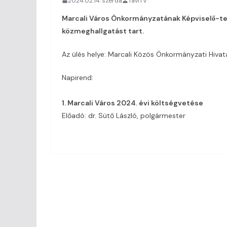
2024.02.14. szerda
TaviTV
Marcali Város Önkormányzatának Képviselő-t
közmeghallgatást tart.
Az ülés helye: Marcali Közös Önkormányzati Hivatal
Napirend:
1. Marcali Város 2024. évi költségvetése
Előadó: dr. Sütő László, polgármester