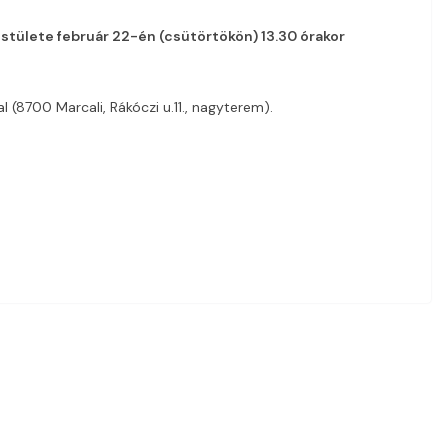
estülete
február 22-én (csütörtökön)
13.30 órakor
 (8700 Marcali, Rákóczi u.11., nagyterem).