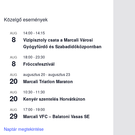
Közelgő események
14:00
-
14:15
AUG
8
Vizipisztoly csata a Marcali Városi
Gyógyfürdő és Szabadidőközpontban
18:00
-
23:30
AUG
8
Fröccsfesztivál
augusztus 20
-
augusztus 23
AUG
20
Marcali Triatlon Maraton
10:30
-
11:30
AUG
20
Kenyér szentelés Horvátkúton
17:00
-
19:00
AUG
29
Marcali VFC – Balatoni Vasas SE
Naptár megtekintése