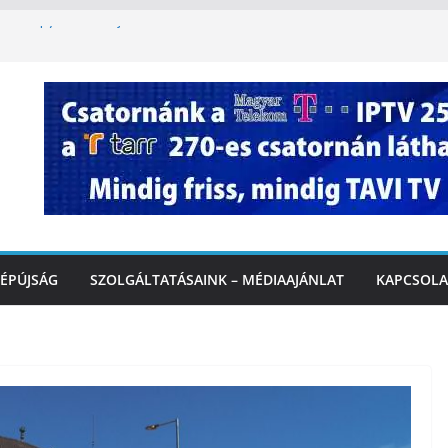
oszlopy utca felújítása Marcaliban –
szombattól másodfokú lesz a hőségriasztás
ulában: lakossági felháborodást váltott ki a
llyazás Marcaliban – VIDEÓ
 a Balatonnál – az első félidő végén
Marcalinál
ÉPÚJSÁG
SZOLGÁLTATÁSAINK – MÉDIAAJÁNLAT
KAPCSOLA