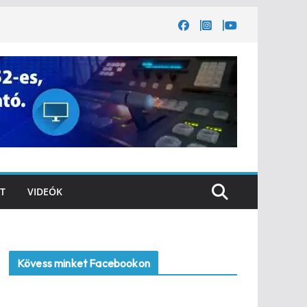
T
VIDEÓK
Kövess minket Facebookon