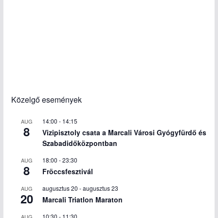
Közelgő események
14:00
-
14:15
AUG
8
Vizipisztoly csata a Marcali Városi Gyógyfürdő és
Szabadidőközpontban
18:00
-
23:30
AUG
8
Fröccsfesztivál
augusztus 20
-
augusztus 23
AUG
20
Marcali Triatlon Maraton
10:30
-
11:30
AUG