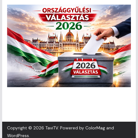
Copyright © 2026
TaviTV
. Powered by
ColorMag
and
WordPress
.