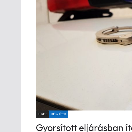
HÍREK
KÉK-HÍREK
Gyorsított eljárásban ít