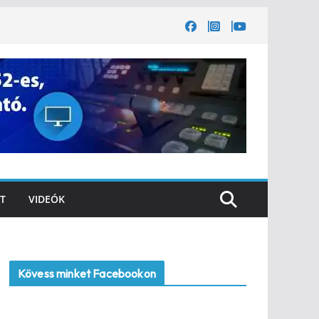
T
VIDEÓK
Kövess minket Facebookon