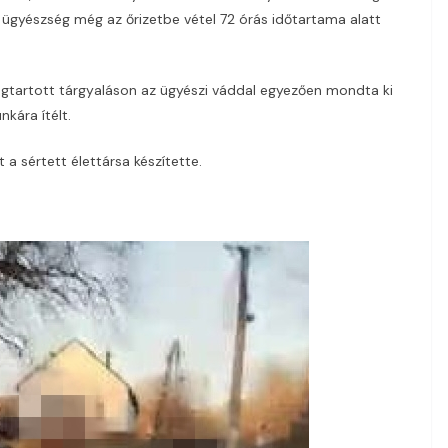
z ügyészség még az őrizetbe vétel 72 órás időtartama alatt
gtartott tárgyaláson az ügyészi váddal egyezően mondta ki
kára ítélt.
a sértett élettársa készítette.