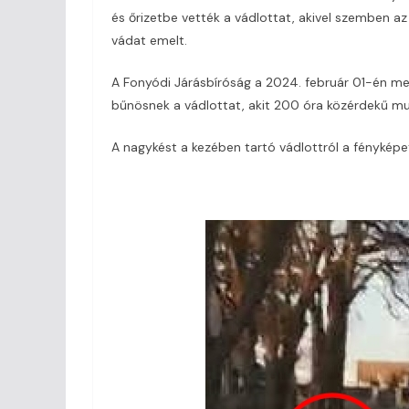
és őrizetbe vették a vádlottat, akivel szemben a
vádat emelt.
A Fonyódi Járásbíróság a 2024. február 01-én me
bűnösnek a vádlottat, akit 200 óra közérdekű mun
A nagykést a kezében tartó vádlottról a fényképet 