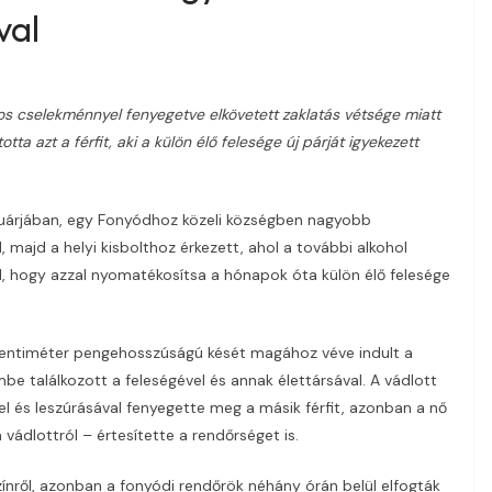
val
os cselekménnyel fenyegetve elkövetett zaklatás vétsége miatt
ta azt a férfit, aki a külön élő felesége új párját igyekezett
anuárjában, egy Fonyódhoz közeli községben nagyobb
 majd a helyi kisbolthoz érkezett, ahol a további alkohol
ól, hogy azzal nyomatékosítsa a hónapok óta külön élő felesége
 centiméter pengehosszúságú kését magához véve indult a
be találkozott a feleségével és annak élettársával. A vádlott
el és leszúrásával fenyegette meg a másik férfit, azonban a nő
a vádlottról – értesítette a rendőrséget is.
színről, azonban a fonyódi rendőrök néhány órán belül elfogták