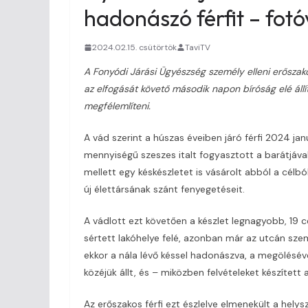
hadonászó férfit – fotó
2024.02.15. csütörtök
TaviTV
A Fonyódi Járási Ügyészség személy elleni erőszak
az elfogását követő második napon bíróság elé állítot
megfélemlíteni.
A vád szerint a húszas éveiben járó férfi 2024 j
mennyiségű szeszes italt fogyasztott a barátjával,
mellett egy késkészletet is vásárolt abból a célb
új élettársának szánt fenyegetéseit.
A vádlott ezt követően a készlet legnagyobb, 19
sértett lakóhelye felé, azonban már az utcán szem
ekkor a nála lévő késsel hadonászva, a megölésév
közéjük állt, és – miközben felvételeket készített 
Az erőszakos férfi ezt észlelve elmenekült a hely