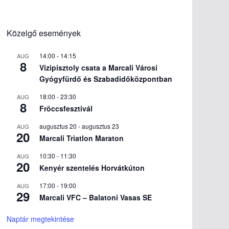
Közelgő események
14:00
-
14:15
AUG
8
Vizipisztoly csata a Marcali Városi
Gyógyfürdő és Szabadidőközpontban
18:00
-
23:30
AUG
8
Fröccsfesztivál
augusztus 20
-
augusztus 23
AUG
20
Marcali Triatlon Maraton
10:30
-
11:30
AUG
20
Kenyér szentelés Horvátkúton
17:00
-
19:00
AUG
29
Marcali VFC – Balatoni Vasas SE
Naptár megtekintése