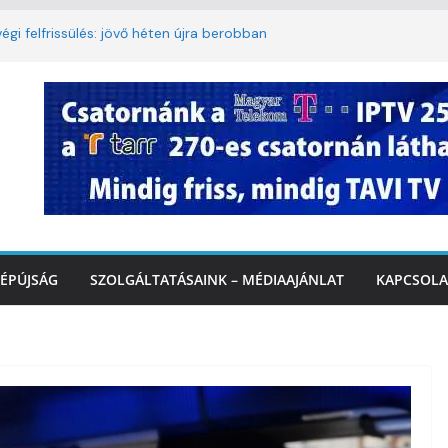
égi felfrissülés: jövő héten újra berobban
korlátozás a Rákóczi utcában a hétvégi
t
3. kerület TVE csapatát fogadta a
Ó
te a tűzoltók dolgát Marcalinál
onságos közlekedésért, elektromos
ÉPÚJSÁG
SZOLGÁLTATÁSAINK – MÉDIAAJÁNLAT
KAPCSOLA