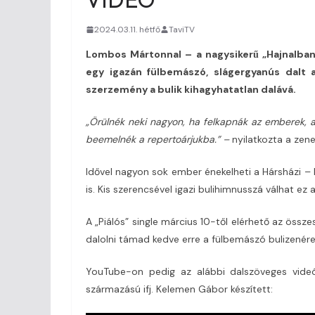
2024.03.11. hétfő
TaviTV
Lombos Mártonnal – a nagysikerű „Hajnalban
egy igazán fülbemászó, slágergyanús dalt a
szerzemény a bulik kihagyhatatlan dalává.
„Örülnék neki nagyon, ha felkapnák az emberek, 
beemelnék a repertoárjukba.” –
nyilatkozta a zene
Idővel nagyon sok ember énekelheti a Hársházi 
is. Kis szerencsével igazi bulihimnusszá válhat ez a
A „Piálós” single március 10-től elérhető az össz
dalolni támad kedve erre a fülbemászó bulizenér
YouTube-on pedig az alábbi dalszöveges videóv
származású ifj. Kelemen Gábor készített: