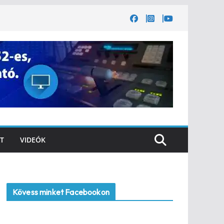
T
VIDEÓK
Kövess minket Facebookon