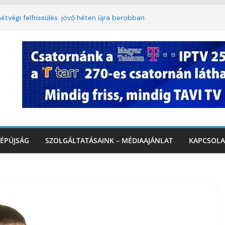
étvégi felfrissülés: jövő héten újra berobban
lomkorlátozás a Rákóczi utcában a hétvégi
miatt
. A 3. kerület TVE csapatát fogadta a
IDEÓ
tette a tűzoltók dolgát Marcalinál
iztonságos közlekedésért, elektromos
ÉPÚJSÁG
SZOLGÁLTATÁSAINK – MÉDIAAJÁNLAT
KAPCSOLA