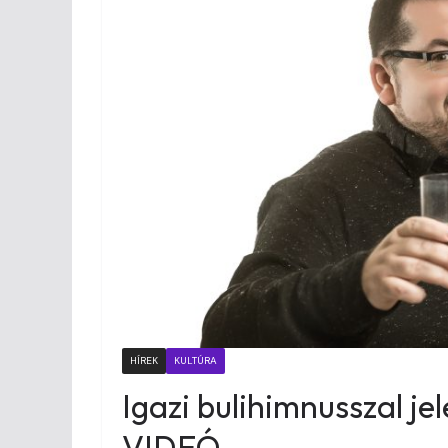
HÍREK
KULTÚRA
Igazi bulihimnusszal je
VIDEÓ