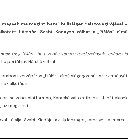
 megyek ma megint haza” bulisláger dalszövegírójával –
lkotott Hársházi Szabi. Könnyen válhat a „Piálós” című
annak meg főként, ha a zenés-táncos rendezvények zenészei is
.hu portálnak Hársházi Szabi.
– Lombos szerzőpáros „Piálós” című slágergyanús szerzeményét
z az alkotás is.
es online zenei platformon, Karaoké változatban is. Tehát akinek
e, az megteheti…
al tálalja Szabi Kiadója az újdonságot, amelyet a marcali