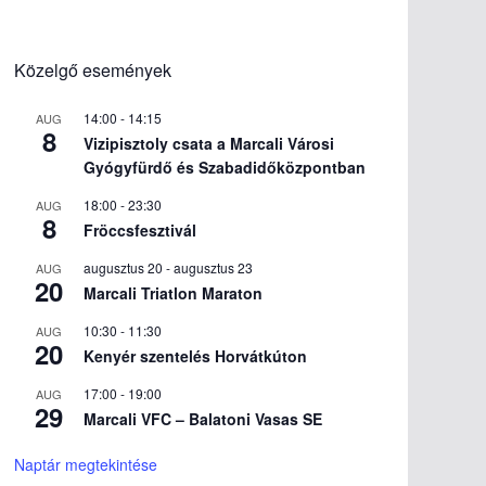
Közelgő események
14:00
-
14:15
AUG
8
Vizipisztoly csata a Marcali Városi
Gyógyfürdő és Szabadidőközpontban
18:00
-
23:30
AUG
8
Fröccsfesztivál
augusztus 20
-
augusztus 23
AUG
20
Marcali Triatlon Maraton
10:30
-
11:30
AUG
20
Kenyér szentelés Horvátkúton
17:00
-
19:00
AUG
29
Marcali VFC – Balatoni Vasas SE
Naptár megtekintése