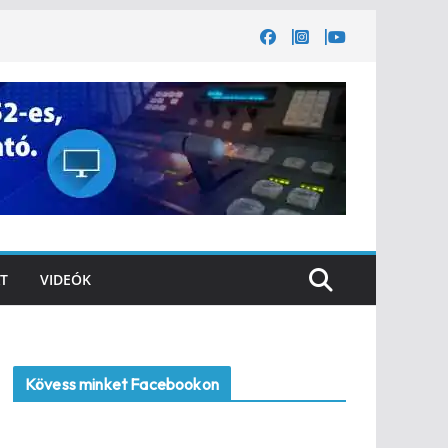
T
VIDEÓK
Kövess minket Facebookon