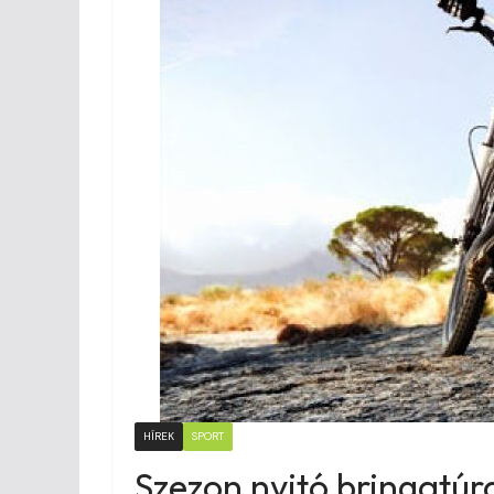
HÍREK
SPORT
Szezon nyitó bringatúr