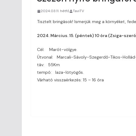
2024.03.11. hétfő
TaviTV
Tisztelt bringások! Ismerjük meg a környéket, fede
2024. Március. 15. (péntek) 10 óra (Zsiga-szeró
Cél: Marót-völgye.
Útvonal: Marcali-Sávoly-Szegerdő-Tikos-Hollád
táv: 55Km
tempó: laza-lötyögős.
Várható visszaérkezés: 15 – 16 óra