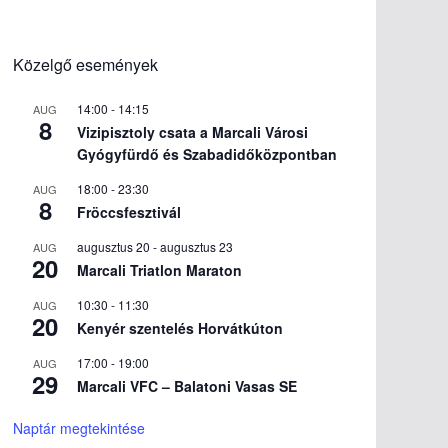
Közelgő események
14:00
-
14:15
AUG
8
Vizipisztoly csata a Marcali Városi
Gyógyfürdő és Szabadidőközpontban
18:00
-
23:30
AUG
8
Fröccsfesztivál
augusztus 20
-
augusztus 23
AUG
20
Marcali Triatlon Maraton
10:30
-
11:30
AUG
20
Kenyér szentelés Horvátkúton
17:00
-
19:00
AUG
29
Marcali VFC – Balatoni Vasas SE
Naptár megtekintése