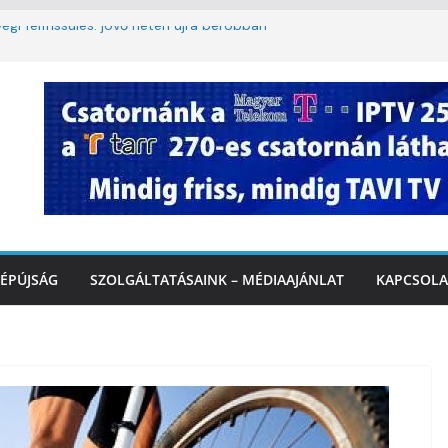
égi felfrissülés: jövő héten újra berobban
korlátozás a Rákóczi utcában a hétvégi
t
3. kerület TVE csapatát fogadta a
Ó
te a tűzoltók dolgát Marcalinál
onságos közlekedésért, elektromos
ÉPÚJSÁG
SZOLGÁLTATÁSAINK – MÉDIAAJÁNLAT
KAPCSOLA