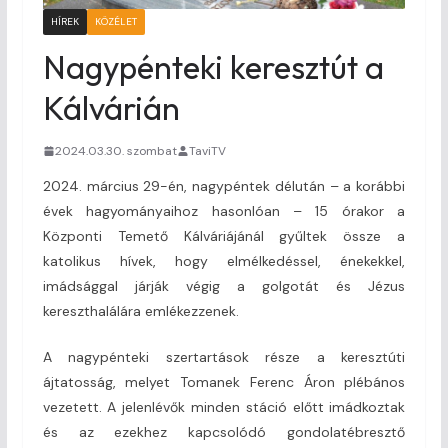
HÍREK
KÖZÉLET
Nagypénteki keresztút a
Kálvárián
2024.03.30. szombat
TaviTV
2024. március 29-én, nagypéntek délután – a korábbi
évek hagyományaihoz hasonlóan – 15 órakor a
Központi Temető Kálváriájánál gyűltek össze a
katolikus hívek, hogy elmélkedéssel, énekekkel,
imádsággal járják végig a golgotát és Jézus
kereszthalálára emlékezzenek.
A nagypénteki szertartások része a keresztúti
ájtatosság, melyet Tomanek Ferenc Áron plébános
vezetett. A jelenlévők minden stáció előtt imádkoztak
és az ezekhez kapcsolódó gondolatébresztő