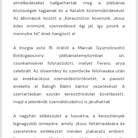
elmélkedéseket hallgathattak meg a plébániai
közösségek tagjainak és a fiatalok közreműködésével.
Az állomások között a „Keresztúton követünk, Jézus
édes örömünk, szenvedésed égi jel, így jutunk a
mennybe fel” ének hangzott el.
A liturgia este 18 órától a Marcali Gyümölcsoltó
Boldogasszony plébániatemplomban ún.
csonkamisével folytatódott, melyet Ferenc atya
celebrált. Az olvasmány és szentlecke felolvasása után
az énekkarJézus szenvedéstörténetét, a passiót
énekelte el Balogh Bálint kántor vezetésével. A
szertartásban ezután kereszthódolat következett,
majd a jelenlévők szentáldozáshoz is járulhattak.
A nagyhét előkészület a húsvétra, a keresztények
legnagyobb ünnepére, amely Jézus feltámadására és
szeretetére emlékeztet minden jóakaratú embert.