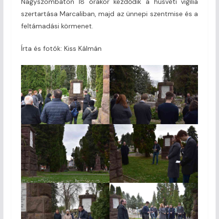
Nagyszombaton 18 órakor kezdődik a húsvéti vigília
szertartása Marcaliban, majd az ünnepi szentmise és a
feltámadási körmenet.
Írta és fotók: Kiss Kálmán