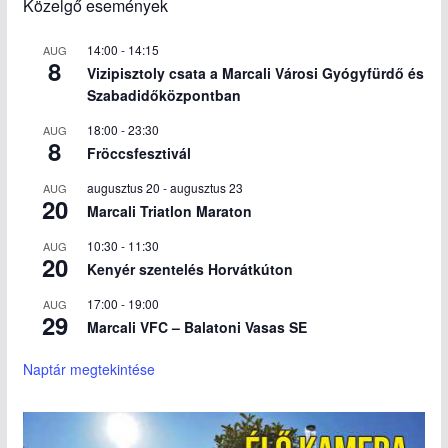
Közelgő események
14:00
-
14:15
AUG
8
Vizipisztoly csata a Marcali Városi Gyógyfürdő és
Szabadidőközpontban
18:00
-
23:30
AUG
8
Fröccsfesztivál
augusztus 20
-
augusztus 23
AUG
20
Marcali Triatlon Maraton
10:30
-
11:30
AUG
20
Kenyér szentelés Horvátkúton
17:00
-
19:00
AUG
29
Marcali VFC – Balatoni Vasas SE
Naptár megtekintése