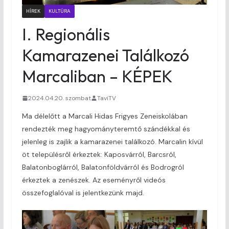
HÍREK
KULTÚRA
I. Regionális
Kamarazenei Találkozó
Marcaliban – KÉPEK
2024.04.20. szombat
TaviTV
Ma délelőtt a Marcali Hidas Frigyes Zeneiskolában
rendezték meg hagyományteremtő szándékkal és
jelenleg is zajlik a kamarazenei találkozó. Marcalin kívül
öt településről érkeztek: Kaposvárról, Barcsról,
Balatonboglárról, Balatonföldvárról és Bodrogról
érkeztek a zenészek. Az eseményről videós
összefoglalóval is jelentkezünk majd.