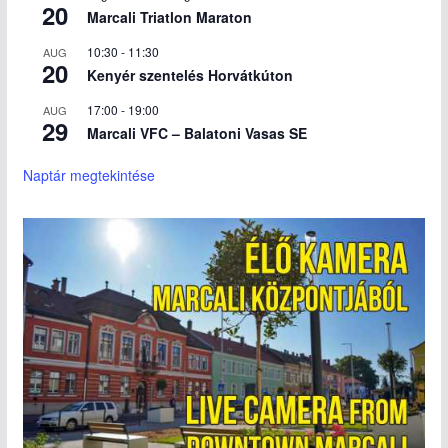
20
Marcali Triatlon Maraton
10:30
-
11:30
AUG
20
Kenyér szentelés Horvátkúton
17:00
-
19:00
AUG
29
Marcali VFC – Balatoni Vasas SE
Naptár megtekintése