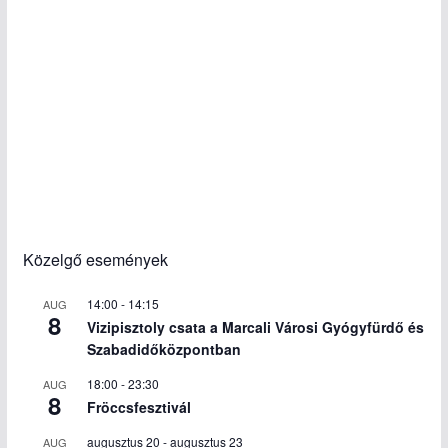
Közelgő események
14:00
-
14:15
AUG
8
Vizipisztoly csata a Marcali Városi Gyógyfürdő és
Szabadidőközpontban
18:00
-
23:30
AUG
8
Fröccsfesztivál
augusztus 20
-
augusztus 23
AUG