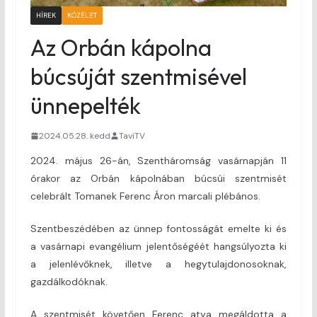
HÍREK
KÖZÉLET
Az Orbán kápolna
búcsúját szentmisével
ünnepelték
2024.05.28. kedd
TaviTV
2024. május 26-án, Szentháromság vasárnapján 11
órakor az Orbán kápolnában búcsúi szentmisét
celebrált Tomanek Ferenc Áron marcali plébános.
Szentbeszédében az ünnep fontosságát emelte ki és
a vasárnapi evangélium jelentőségéét hangsúlyozta ki
a jelenlévőknek, illetve a hegytulajdonosoknak,
gazdálkodóknak.
A szentmisét követően Ferenc atya megáldotta a