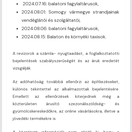
2024.07.16: balatoni fagylaltárusok,
2024.08.01: Somogy vármegye strandjainak
vendéglátói és szolgáltatói,
2024.08.06: balatoni fagylaltárusok,
2024.08.15: Balaton és környéki taxisok.
A revizorok a számla- nyugtaadást, a foglalkoztatotti
bejelentések szabályszerűségét és az áruk eredetét
vizsgálják.
Az adóhatóság továbbá ellenőrzi az építkezéseket,
különös tekintettel az alkalmazottak bejelentésére.
Emellett az ellenőrzések kiterjednek még a
közterületen árusító szezonáliszöldség- és
gyümölcskereskedőkre, az online vásárlásokra, illetve a
jövedéki termékekre is.
A közzétett információk nem zárják ki, hogy a