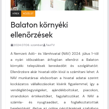
HÍREK
KÖZÉLET
Balaton környéki
ellenőrzések
2024.07.06. szombat
TaviTV
A Nemzeti Adó- és Vámhivatal (NAV) 2024. július 1-től
a nyári időszakban átfogóan ellenőrzi a Balaton
környéki települések kereskedőit és szolgáltatóit.
Ellenőrzésre akár hivatali időn kívül is számítani lehet. A
NAV munkatársai elsősorban a hivatal adatai szerint
kockázatos vállalkozásokat kísérik figyelemmel, így a
vendéglátóegységeket, ajándékboltokat, piacokon,
strandokon értékesítőket, fagylaltozókat. A NAV a
számla- és nyugtaadást, a foglalkoztatottak
bejelentését, illetve az online pénztárgépek szabályos