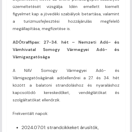
üzemeltetését vizsgálja. Idén emellett kiemelt
figyelmet kap a jövedéki szabályok betartása, valamint
a turizmusfejlesztési hozzájárulás megfelelő
megállapítása, megfizetése is.
ADÓtraffipax: 27-34. hét – Nemzeti Adó- és
Vámhivatal Somogy Vármegyei Adó- és
Vámigazgatósága
A NAV Somogy Vármegyei Adó- és
Vámigazgatóságának adóellenőrei a 27. és 34. hét
között a balatoni strandoláshoz és nyaraláshoz
kapcsolódó kereskedőket, vendéglátókat és
szolgáltatókat ellenőrzik.
Frekventált napok:
2024.07.01: strandcikkeket árusítók,