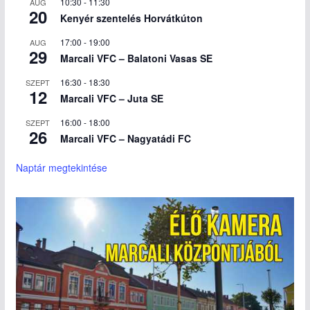
10:30
-
11:30
AUG
20
Kenyér szentelés Horvátkúton
17:00
-
19:00
AUG
29
Marcali VFC – Balatoni Vasas SE
16:30
-
18:30
SZEPT
12
Marcali VFC – Juta SE
16:00
-
18:00
SZEPT
26
Marcali VFC – Nagyatádi FC
Naptár megtekintése