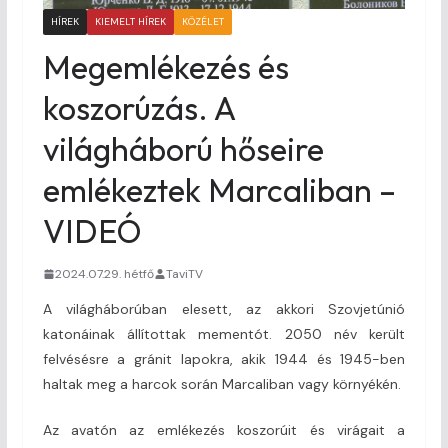
HÍREK
KIEMELT HÍREK
KÖZÉLET
Megemlékezés és
koszorúzás. A
világháború hőseire
emlékeztek Marcaliban –
VIDEÓ
2024.07.29. hétfő
TaviTV
A világháborúban elesett, az akkori Szovjetúnió
katonáinak állítottak mementót. 2050 név került
felvésésre a gránit lapokra, akik 1944 és 1945-ben
haltak meg a harcok során Marcaliban vagy környékén.
Az avatón az emlékezés koszorúit és virágait a