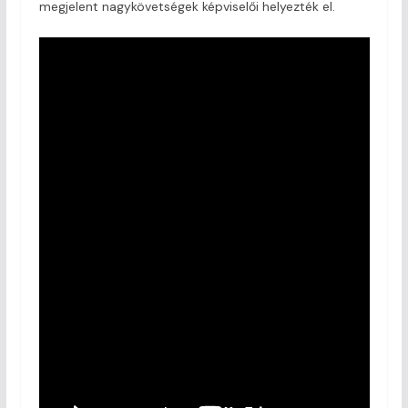
megjelent nagykövetségek képviselői helyezték el.