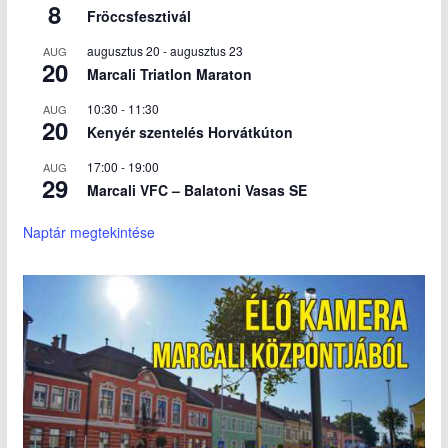
8
Fröccsfesztivál
augusztus 20
-
augusztus 23
AUG
20
Marcali Triatlon Maraton
10:30
-
11:30
AUG
20
Kenyér szentelés Horvátkúton
17:00
-
19:00
AUG
29
Marcali VFC – Balatoni Vasas SE
Naptár megtekintése