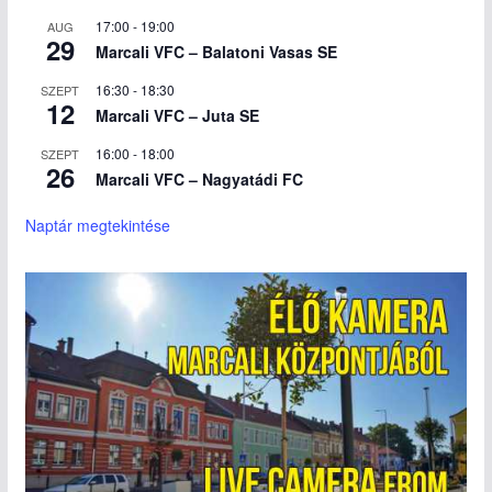
17:00
-
19:00
AUG
29
Marcali VFC – Balatoni Vasas SE
16:30
-
18:30
SZEPT
12
Marcali VFC – Juta SE
16:00
-
18:00
SZEPT
26
Marcali VFC – Nagyatádi FC
Naptár megtekintése