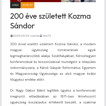
HÍREK
KÖZÉLET
200 éve született Kozma
Sándor
2025.09.03. szerda
TaviTV
200 évvel ezelőtt született Kozma Sándor, a modern
magyar ügyészség történetének egyik
legmeghatározóbb alakja. Szülőfalujában, Kőröshegyen
konferenciával és koszorúzással tisztelgett a település
önkormányzata, a Károli Gáspár Református Egyetem
és Magyarország Ügyészsége az első magyar királyi
főügyész emléke előtt.
Dr. Nagy Gábor Bálint legfőbb ügyész a konferenciát
megnyitó előadásában az 1871-ben létrehozott
ügyészség évszázados értékeiről beszélt, a szakmai