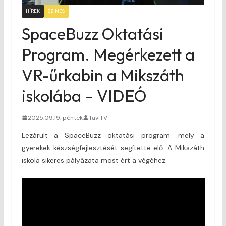
HÍREK
SZINES
SpaceBuzz Oktatási
Program. Megérkezett a
VR-űrkabin a Mikszáth
iskolába – VIDEÓ
2025.09.19. péntek
TaviTV
Lezárult a SpaceBuzz oktatási program. mely a
gyerekek készségfejlesztését segítette elő. A Mikszáth
iskola sikeres pályázata most ért a végéhez.