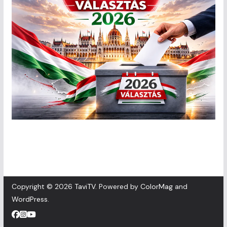
Copyright © 2026
TaviTV
. Powered by
ColorMag
and
WordPress
.