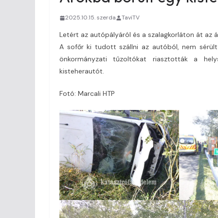
2025.10.15. szerda
TaviTV
Letért az autópályáról és a szalagkorláton át az 
A sofőr ki tudott szállni az autóból, nem sérü
önkormányzati tűzoltókat riasztották a hely
kisteherautót.
Fotó: Marcali HTP