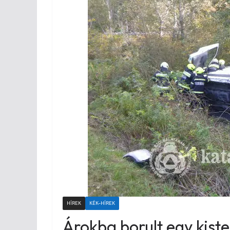
HÍREK
KÉK-HÍREK
Árokba borult egy kist