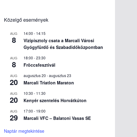
Közelgő események
14:00
-
14:15
AUG
8
Vizipisztoly csata a Marcali Városi
Gyógyfürdő és Szabadidőközpontban
18:00
-
23:30
AUG
8
Fröccsfesztivál
augusztus 20
-
augusztus 23
AUG
20
Marcali Triatlon Maraton
10:30
-
11:30
AUG
20
Kenyér szentelés Horvátkúton
17:00
-
19:00
AUG
29
Marcali VFC – Balatoni Vasas SE
Naptár megtekintése