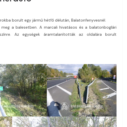
árokba borult egy jármű hétfő délután, Balatonfenyvesnél.
lt meg a balesetben. A marcali hivatásos és a balatonboglári
színre. Az egységek áramtalanították az oldalára borult