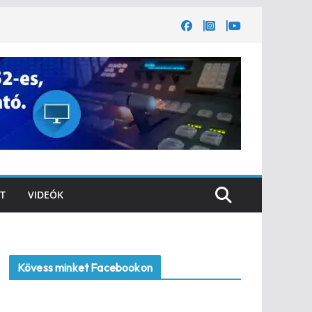
T
VIDEÓK
Kövess minket Facebookon