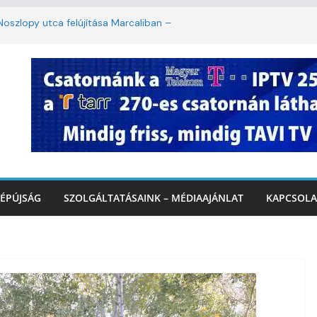
oszlopy utca felújítása Marcaliban –
szombattól másodfokú lesz a hőségriasztás
ulában: lakossági felháborodást váltott ki a
llyazás Marcaliban – VIDEÓ
 a Balatonnál – az első félidő végén
Marcalinál
ÉPÚJSÁG
SZOLGÁLTATÁSAINK – MÉDIAAJÁNLAT
KAPCSOLA