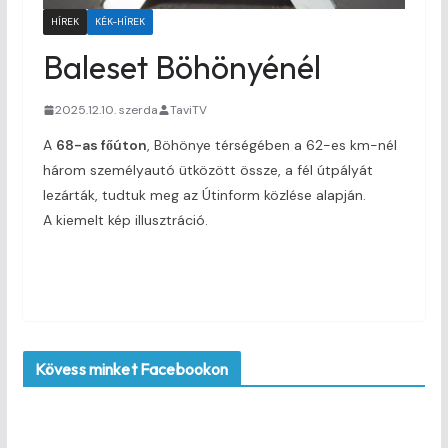
HÍREK
KÉK-HÍREK
Baleset Böhönyénél
2025.12.10. szerda
TaviTV
A
68-as főúton
, Böhönye térségében a 62-es km-nél
három személyautó ütközött össze, a fél útpályát
lezárták, tudtuk meg az Útinform közlése alapján.
A kiemelt kép illusztráció.
Kövess minket Facebookon