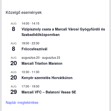
Közelgő események
14:00
-
14:15
AUG
8
Vizipisztoly csata a Marcali Városi Gyógyfürdő és
Szabadidőközpontban
18:00
-
23:30
AUG
8
Fröccsfesztivál
augusztus 20
-
augusztus 23
AUG
20
Marcali Triatlon Maraton
10:30
-
11:30
AUG
20
Kenyér szentelés Horvátkúton
17:00
-
19:00
AUG
29
Marcali VFC – Balatoni Vasas SE
Naptár megtekintése