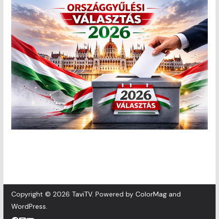
Copyright © 2026
TaviTV
. Powered by
ColorMag
and
WordPress
.