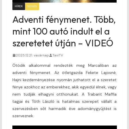
HÍREK
SZINES
Adventi fénymenet. Több,
mint 100 autó indult el a
szeretetet útján – VIDEÓ
2025.12.21. vasárnap
TaviTV
Ötödik alkalommal rendezték meg Marcaliban az
adventi fénymenet. Az ötletgazda Fekete Lajosné,
Hajni kezdeményezése nyomán juthatott el a szeretet
fénye azokhoz az emberekhez, akik egyedül élnek, vagy
nem tudják elhagyni otthonukat. A Trabant Maffia
tagjai és Tóth László is hatalmas szerepet vállalt a
szervezésben sőt harmadik éve adománygyűjtést is
szerveznek.