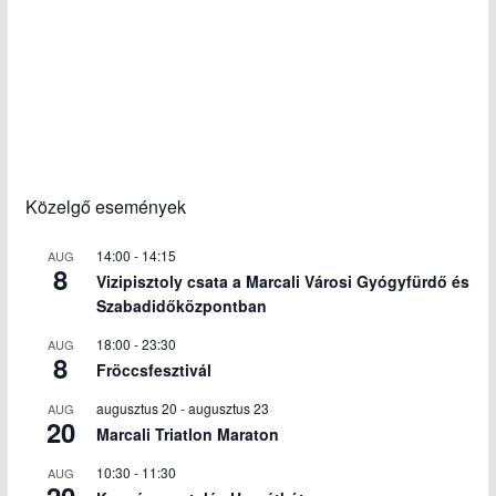
Közelgő események
14:00
-
14:15
AUG
8
Vizipisztoly csata a Marcali Városi Gyógyfürdő és
Szabadidőközpontban
18:00
-
23:30
AUG
8
Fröccsfesztivál
augusztus 20
-
augusztus 23
AUG
20
Marcali Triatlon Maraton
10:30
-
11:30
AUG
20