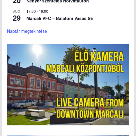
Kenyér szentelés Horvátkúton
17:00
-
19:00
AUG
29
Marcali VFC – Balatoni Vasas SE
Naptár megtekintése