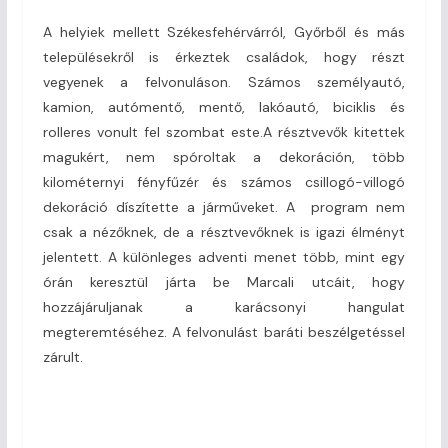
A helyiek mellett Székesfehérvárról, Győrből és más
településekről is érkeztek családok, hogy részt
vegyenek a felvonuláson. Számos személyautó,
kamion, autómentő, mentő, lakóautó, biciklis és
rolleres vonult fel szombat este.A résztvevők kitettek
magukért, nem spóroltak a dekoráción, több
kilométernyi fényfűzér és számos csillogó-villogó
dekoráció díszítette a járműveket. A program nem
csak a nézőknek, de a résztvevőknek is igazi élményt
jelentett. A különleges adventi menet több, mint egy
órán keresztül járta be Marcali utcáit, hogy
hozzájáruljanak a karácsonyi hangulat
megteremtéséhez. A felvonulást baráti beszélgetéssel
zárult.