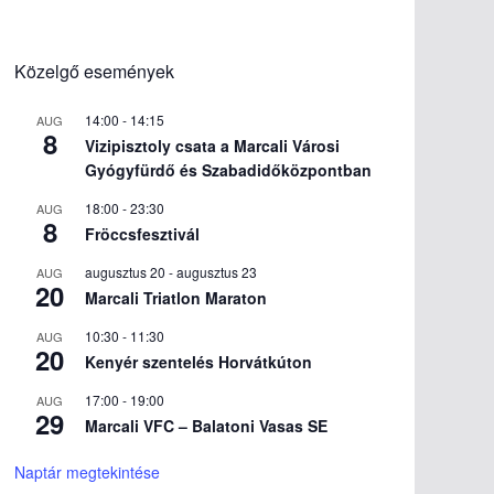
Közelgő események
14:00
-
14:15
AUG
8
Vizipisztoly csata a Marcali Városi
Gyógyfürdő és Szabadidőközpontban
18:00
-
23:30
AUG
8
Fröccsfesztivál
augusztus 20
-
augusztus 23
AUG
20
Marcali Triatlon Maraton
10:30
-
11:30
AUG
20
Kenyér szentelés Horvátkúton
17:00
-
19:00
AUG
29
Marcali VFC – Balatoni Vasas SE
Naptár megtekintése