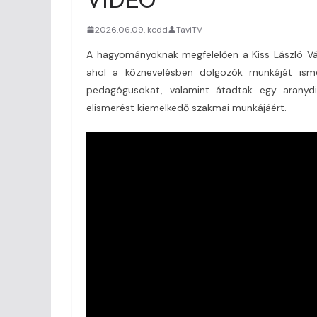
2026.06.09. kedd
TaviTV
A hagyományoknak megfelelően a Kiss László Vá
ahol a köznevelésben dolgozók munkáját ism
pedagógusokat, valamint átadtak egy aranydi
elismerést kiemelkedő szakmai munkájáért.