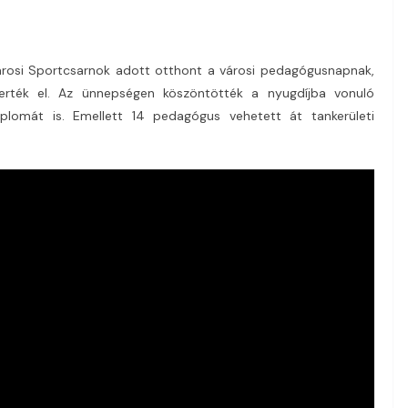
rosi Sportcsarnok adott otthont a városi pedagógusnapnak,
erték el. Az ünnepségen köszöntötték a nyugdíjba vonuló
plomát is. Emellett 14 pedagógus vehetett át tankerületi