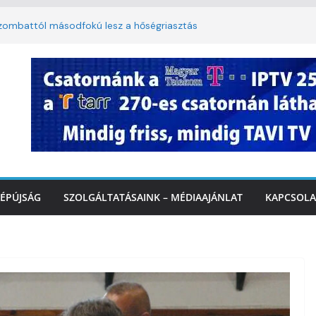
oszlopy utca felújítása Marcaliban –
szombattól másodfokú lesz a hőségriasztás
ulában: lakossági felháborodást váltott ki a
llyazás Marcaliban – VIDEÓ
 a Balatonnál – az első félidő végén
Marcalinál
ÉPÚJSÁG
SZOLGÁLTATÁSAINK – MÉDIAAJÁNLAT
KAPCSOLA