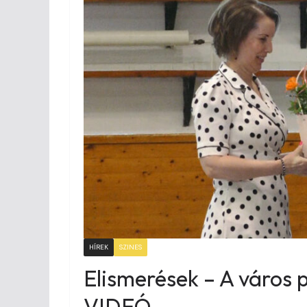
HÍREK
SZINES
Elismerések – A város 
VIDEÓ