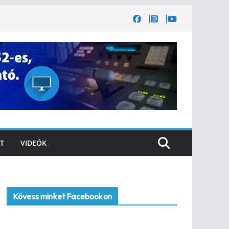
T
VIDEÓK
Kövess minket Facebookon