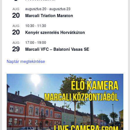
augusztus 20
-
augusztus 23
AUG
20
Marcali Triatlon Maraton
10:30
-
11:30
AUG
20
Kenyér szentelés Horvátkúton
17:00
-
19:00
AUG
29
Marcali VFC – Balatoni Vasas SE
Naptár megtekintése