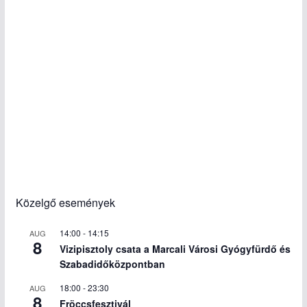
Közelgő események
14:00
-
14:15
AUG
8
Vizipisztoly csata a Marcali Városi Gyógyfürdő és
Szabadidőközpontban
18:00
-
23:30
AUG
8
Fröccsfesztivál